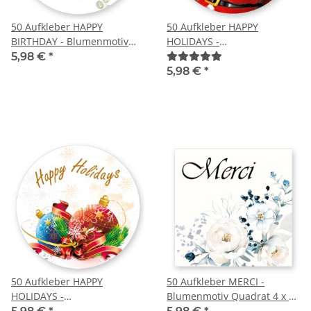
50 Aufkleber HAPPY
50 Aufkleber HAPPY
BIRTHDAY - Blumenmotiv
HOLIDAYS -
Rund Ø 4,5 cm
Weihnachtsmotiv Rund Ø
5,98 €
*
4,5 cm
5,98 €
*
50 Aufkleber HAPPY
50 Aufkleber MERCI -
HOLIDAYS -
Blumenmotiv Quadrat 4 x 4
Weihnachtsmotiv Rund Ø
cm