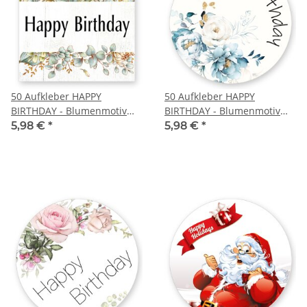
50 Aufkleber HAPPY
50 Aufkleber HAPPY
BIRTHDAY - Blumenmotiv
BIRTHDAY - Blumenmotiv
Quadrat 4 x 4 cm
Rund Ø 4,5 cm
5,98 €
*
5,98 €
*