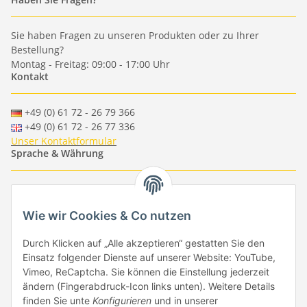
Sie haben Fragen zu unseren Produkten oder zu Ihrer
Bestellung?
Montag - Freitag: 09:00 - 17:00 Uhr
Kontakt
+49 (0) 61 72 - 26 79 366
+49 (0) 61 72 - 26 77 336
Unser Kontaktformular
Sprache & Währung
-
-
-
-
EUR
-
GBP
-
USD
-
CHF
Wie wir Cookies & Co nutzen
Händlerbund
Durch Klicken auf „Alle akzeptieren“ gestatten Sie den
Einsatz folgender Dienste auf unserer Website: YouTube,
Vimeo, ReCaptcha. Sie können die Einstellung jederzeit
ändern (Fingerabdruck-Icon links unten). Weitere Details
finden Sie unte
Konfigurieren
und in unserer