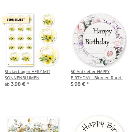
SEHR BELIEBT
SEHR BELIEBT
Stickerbögen HERZ MIT
50 Aufkleber HAPPY
SONNENBLUMEN
BIRTHDAY - Blumen Rund Ø
Blumenmotiv
4,5 cm
ab
3,98 €
*
5,98 €
*