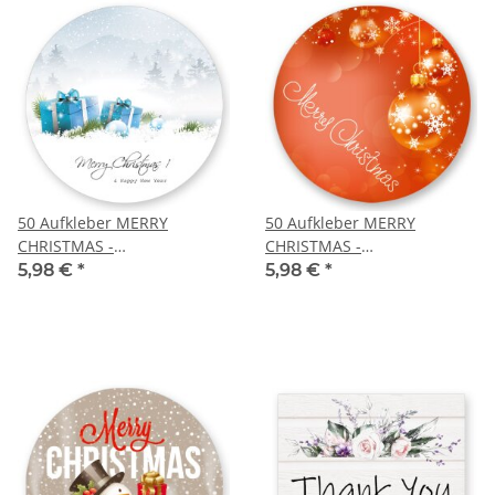
50 Aufkleber MERRY
50 Aufkleber MERRY
CHRISTMAS -
CHRISTMAS -
Weihnachtsmotiv Rund Ø
Weihnachtsmotiv Rund Ø
5,98 €
*
5,98 €
*
4,5 cm
4,5 cm