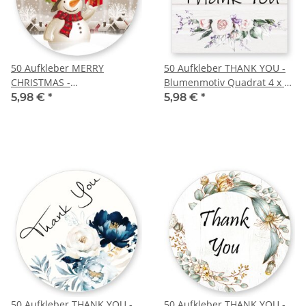
50 Aufkleber MERRY
50 Aufkleber THANK YOU -
CHRISTMAS -
Blumenmotiv Quadrat 4 x 4
Weihnachtsmotiv Rund Ø
cm
5,98 €
*
5,98 €
*
4,5 cm
50 Aufkleber THANK YOU -
50 Aufkleber THANK YOU -