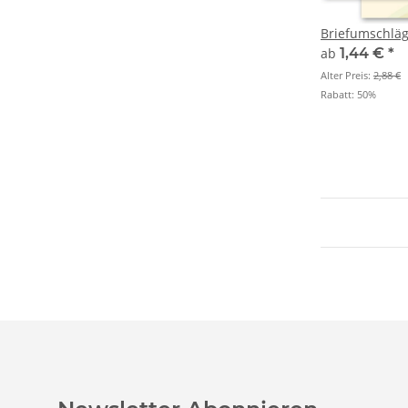
Briefumschl
ab
1,44 €
*
Alter Preis:
2,88 €
Rabatt:
50%