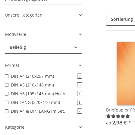
Unsere Kategorien
Sortierung
Motivserie
Beliebig
Format
DIN A4 (210x297 mm)
8
DIN A5 (210x148 mm)
6
DIN A6 (105x148 mm) Hoch
1
DIN LANG (220x110 mm)
8
Briefpapier 
DIN A4 & DIN LANG im Set.
7
ab
2,98 €
*
Kategorie