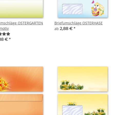
umschläge OSTERGARTEN
Briefumschläge OSTERHASE
motiv
ab
2,88 €
*
88 €
*