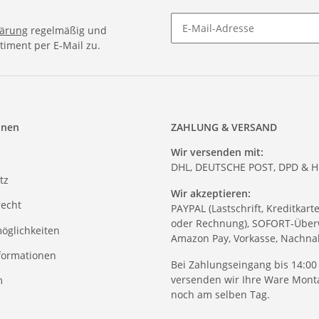
lärung
regelmäßig und
timent per E-Mail zu.
onen
ZAHLUNG & VERSAND
Wir versenden mit:
DHL, DEUTSCHE POST, DPD & 
tz
Wir akzeptieren:
recht
PAYPAL (Lastschrift, Kreditkart
oder Rechnung), SOFORT-Über
öglichkeiten
Amazon Pay, Vorkasse, Nachn
formationen
Bei Zahlungseingang bis 14:00
versenden wir Ihre Ware Monta
m
noch am selben Tag.