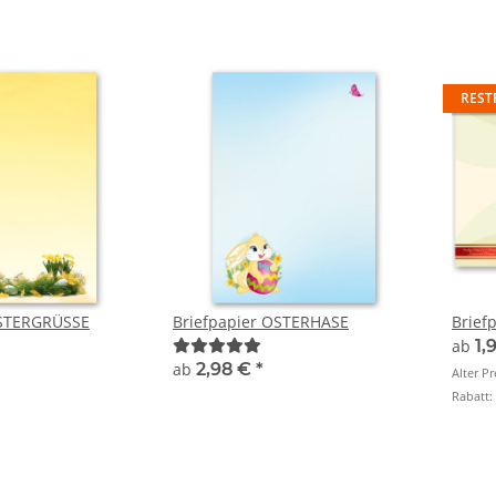
REST
OSTERGRÜSSE
Briefpapier OSTERHASE
Brief
ab
1,
ab
2,98 €
*
Alter Pr
Rabatt: