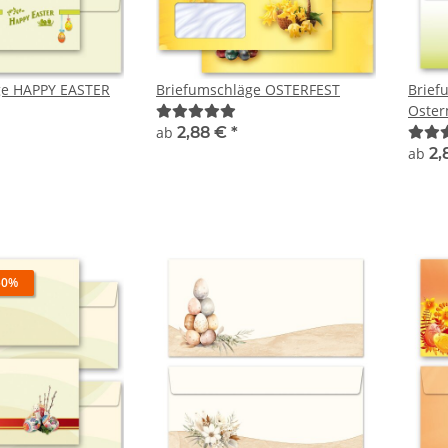
ge HAPPY EASTER
Briefumschläge OSTERFEST
Brief
Oster
ab
2,88 €
*
ab
2,
50%