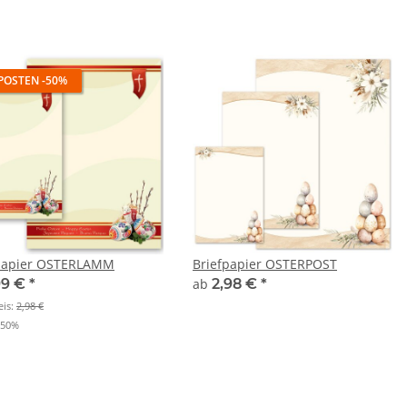
POSTEN -50%
papier OSTERLAMM
Briefpapier OSTERPOST
99 €
*
ab
2,98 €
*
eis:
2,98 €
50%