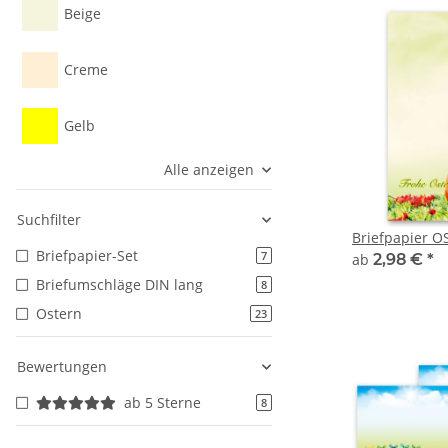
Beige
Creme
Gelb
Alle anzeigen
Suchfilter
Briefpapier 
Briefpapier-Set
7
ab
2,98 €
*
Briefumschläge DIN lang
8
Ostern
23
Bewertungen
ab 5 Sterne
8