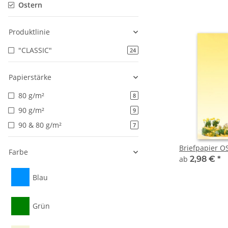
Ostern
Produktlinie
"CLASSIC"
24
Papierstärke
80 g/m²
8
90 g/m²
9
90 & 80 g/m²
7
Briefpapier 
Farbe
ab
2,98 €
*
Blau
Grün