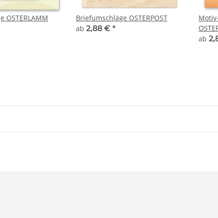
äge OSTERLAMM
Briefumschläge OSTERPOST
Motiv
OSTE
ab
2,88 €
*
ab
2,