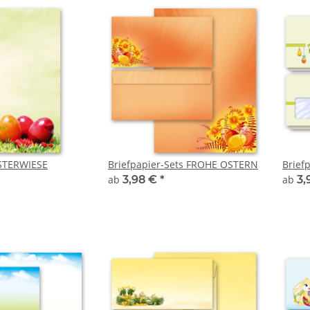
OSTERWIESE
Briefpapier-Sets FROHE OSTERN
Brief
ab
3,98 €
*
ab
3,