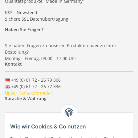
Qualitätsprodukte "Made in Germany"
RSS - Newsfeed
Sichere SSL Datenübertragung
Haben Sie Fragen?
Sie haben Fragen zu unseren Produkten oder zu Ihrer
Bestellung?
Montag - Freitag: 09:00 - 17:00 Uhr
Kontakt
+49 (0) 61 72 - 26 79 366
+49 (0) 61 72 - 26 77 336
Unser Kontaktformular
Sprache & Währung
-
-
-
-
EUR
-
GBP
-
USD
-
CHF
Wie wir Cookies & Co nutzen
Händlerbund