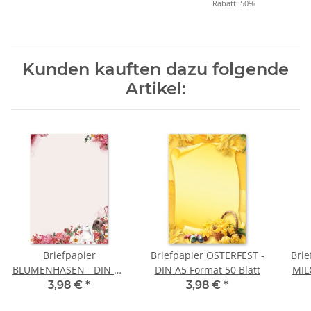
Rabatt:
50%
Kunden kauften dazu folgende
Artikel:
Briefpapier
Briefpapier OSTERFEST -
Brie
BLUMENHASEN - DIN A5
DIN A5 Format 50 Blatt
MIL
Format 50 Blatt
3,98 €
*
3,98 €
*