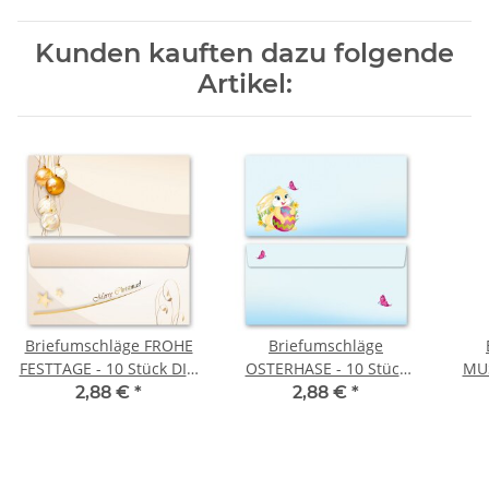
Kunden kauften dazu folgende
Artikel:
Briefumschläge FROHE
Briefumschläge
FESTTAGE - 10 Stück DIN
OSTERHASE - 10 Stück
MU
LANG (ohne Fenster)
DIN LANG (ohne Fenster)
5
2,88 €
*
2,88 €
*