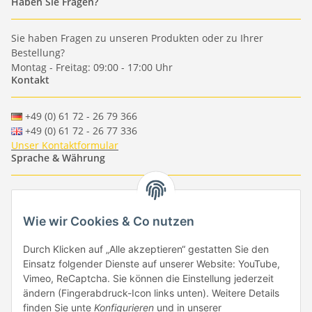
Haben Sie Fragen?
Sie haben Fragen zu unseren Produkten oder zu Ihrer
Bestellung?
Montag - Freitag: 09:00 - 17:00 Uhr
Kontakt
+49 (0) 61 72 - 26 79 366
+49 (0) 61 72 - 26 77 336
Unser Kontaktformular
Sprache & Währung
-
-
-
-
EUR
-
GBP
-
USD
-
CHF
Wie wir Cookies & Co nutzen
Händlerbund
Durch Klicken auf „Alle akzeptieren“ gestatten Sie den
Einsatz folgender Dienste auf unserer Website: YouTube,
Vimeo, ReCaptcha. Sie können die Einstellung jederzeit
ändern (Fingerabdruck-Icon links unten). Weitere Details
finden Sie unte
Konfigurieren
und in unserer