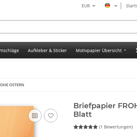
EUR
Start
umschläge
Aufkleber & Sticker
Motivpapier Übersicht
FROHE OSTERN
Briefpapier FRO
Blatt
(1 Bewertungen)