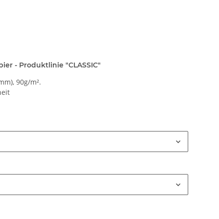
ier - Produktlinie "CLASSIC"
mm), 90g/m².
eit