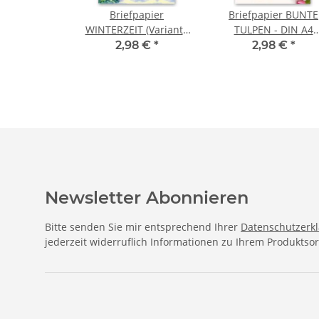
Briefpapier
Briefpapier BUNTE
WINTERZEIT (Variante
TULPEN - DIN A4
A) DIN A4 Format 20
Format 20 Blatt
2,98 €
*
2,98 €
*
Blatt
Newsletter Abonnieren
Bitte senden Sie mir entsprechend Ihrer
Datenschutzerk
jederzeit widerruflich Informationen zu Ihrem Produktsor