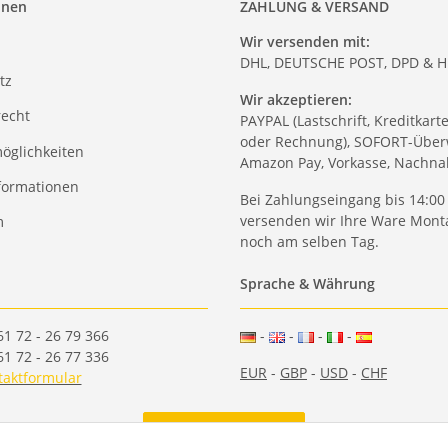
onen
ZAHLUNG & VERSAND
Wir versenden mit:
DHL, DEUTSCHE POST, DPD & 
tz
Wir akzeptieren:
recht
PAYPAL (Lastschrift, Kreditkart
oder Rechnung), SOFORT-Über
öglichkeiten
Amazon Pay, Vorkasse, Nachn
formationen
Bei Zahlungseingang bis 14:00
versenden wir Ihre Ware Monta
m
noch am selben Tag.
Sprache & Währung
61 72 - 26 79 366
-
-
-
-
61 72 - 26 77 336
EUR
-
GBP
-
USD
-
CHF
taktformular
Vertrag widerrufen