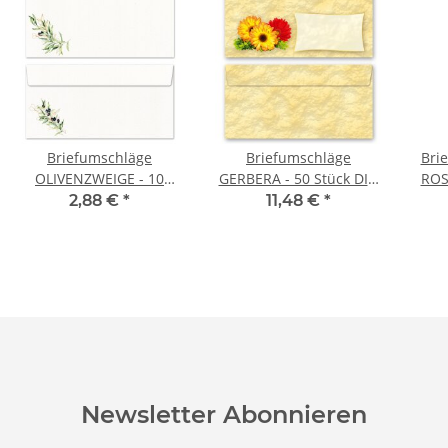
Briefumschläge
Briefumschläge
Bri
OLIVENZWEIGE - 10
GERBERA - 50 Stück DIN
ROSE
Stück DIN LANG (ohne
LANG (ohne Fenster)
2,88 €
*
11,48 €
*
Fenster)
Newsletter Abonnieren