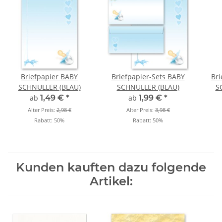
Briefpapier BABY
Briefpapier-Sets BABY
Br
SCHNULLER (BLAU)
SCHNULLER (BLAU)
S
ab
1,49 €
*
ab
1,99 €
*
Alter Preis:
2,98 €
Alter Preis:
3,98 €
Rabatt:
50%
Rabatt:
50%
Kunden kauften dazu folgende
Artikel: