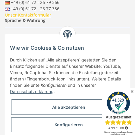
+49 (0) 61 72 - 26 79 366
+49 (0) 61 72 - 26 77 336
Unser Kontaktformular
Sprache & Währung
-
-
-
-
EUR
-
GBP
-
USD
-
CHF
Wie wir Cookies & Co nutzen
Händlerbund
Durch Klicken auf „Alle akzeptieren“ gestatten Sie den
Einsatz folgender Dienste auf unserer Website: YouTube,
Vimeo, ReCaptcha. Sie können die Einstellung jederzeit
ändern (Fingerabdruck-Icon links unten). Weitere Details
finden Sie unte
Konfigurieren
und in unserer
✕
Datenschutzerklärung
.
Vertrag widerrufen
Alle akzeptieren
Konfigurieren
* Alle Preise inkl. gesetzlicher USt., zzgl.
Versand