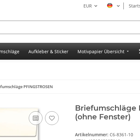
EUR
Start
umschläge
Aufkleber & Sticker
Motivpapier Übersicht
efumschläge PFINGSTROSEN
Briefumschläge 
(ohne Fenster)
Artikelnummer:
C6-8361-10