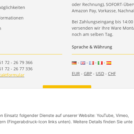
oder Rechnung), SOFORT-Über
öglichkeiten
Amazon Pay, Vorkasse, Nachn
formationen
Bei Zahlungseingang bis 14:00
versenden wir Ihre Ware Monta
m
noch am selben Tag.
Sprache & Währung
61 72 - 26 79 366
-
-
-
-
61 72 - 26 77 336
EUR
-
GBP
-
USD
-
CHF
taktformular
Vertrag widerrufen
den Einsatz folgender Dienste auf unserer Website: YouTube, Vimeo,
rn (Fingerabdruck-Icon links unten). Weitere Details finden Sie unte