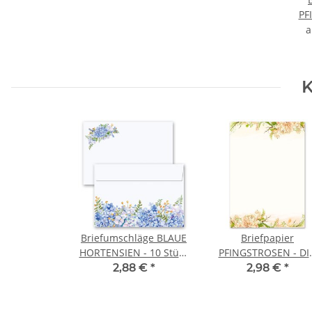
PF
K
Briefumschläge BLAUE
Briefpapier
HORTENSIEN - 10 Stück
PFINGSTROSEN - DI
C6 (ohne Fenster)
A4 Format 20 Blatt
2,88 €
*
2,98 €
*