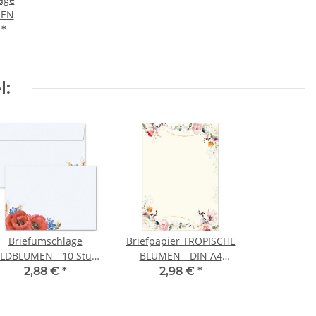
SEN
€
*
l:
Briefumschläge
Briefpapier TROPISCHE
LDBLUMEN - 10 Stück
BLUMEN - DIN A4
C6 (ohne Fenster)
Format 20 Blatt
2,88 €
*
2,98 €
*