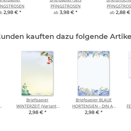
INGSTROSEN
PFINGSTROSEN
PFINGSTRO
ab
2,98 €
*
ab
3,98 €
*
ab
2,88 
unden kauften dazu folgende Artike
Briefpapier
Briefpapier BLAUE
N
WINTERZEIT (Variante
HORTENSIEN - DIN A4
FE
A) DIN A4 Format 20
Format 20 Blatt
2,98 €
*
2,98 €
*
Blatt