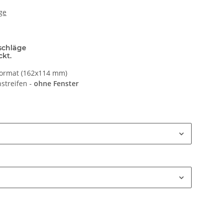
ge
schläge
ckt.
Format (162x114 mm)
streifen -
ohne Fenster