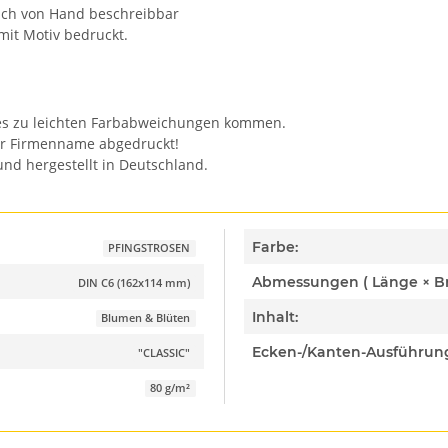
auch von Hand beschreibbar
mit Motiv bedruckt.
n es zu leichten Farbabweichungen kommen.
er Firmenname abgedruckt!
nd hergestellt in Deutschland.
Farbe:
PFINGSTROSEN
DIN C6 (162x114 mm)
Inhalt:
Blumen & Blüten
Ecken-/Kanten-Ausführun
"CLASSIC"
80 g/m²