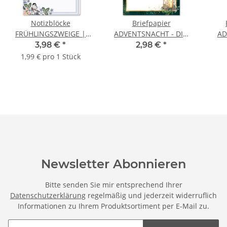
Notizblöcke
Briefpapier
FRÜHLINGSZWEIGE |
ADVENTSNACHT - DIN
AD
DIN A6 Format | 2
A4 Format 20 Blatt
Stüc
3,98 €
*
2,98 €
*
Blöcke
1,99 € pro 1 Stück
Newsletter Abonnieren
Bitte senden Sie mir entsprechend Ihrer
Datenschutzerklärung
regelmäßig und jederzeit widerruflich
Informationen zu Ihrem Produktsortiment per E-Mail zu.