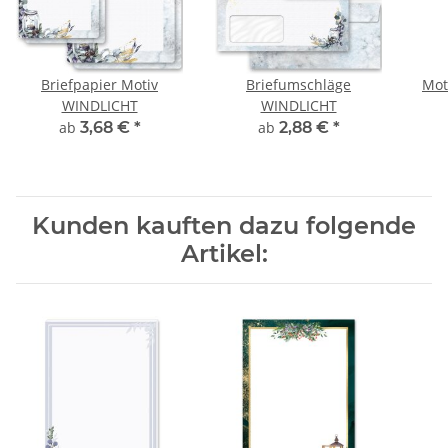
Briefpapier Motiv
Briefumschläge
Mot
WINDLICHT
WINDLICHT
ab
3,68 €
*
ab
2,88 €
*
Kunden kauften dazu folgende
Artikel: