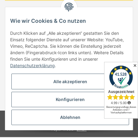
-
-
-
-
EUR
-
GBP
-
USD
-
CHF
Wie wir Cookies & Co nutzen
Händlerbund
Durch Klicken auf „Alle akzeptieren“ gestatten Sie den
Einsatz folgender Dienste auf unserer Website: YouTube,
Vimeo, ReCaptcha. Sie können die Einstellung jederzeit
ändern (Fingerabdruck-Icon links unten). Weitere Details
finden Sie unte
Konfigurieren
und in unserer
✕
Datenschutzerklärung
.
Vertrag widerrufen
Alle akzeptieren
Konfigurieren
* Alle Preise inkl. gesetzlicher USt., zzgl.
Versand
Ablehnen
© Copyright by Paper-Media - (2006-2026)
Design & Motivpapier -
Qualitätsprodukte Made in Germany
Paper-Media -
SHOP