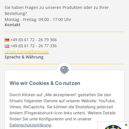
Sie haben Fragen zu unseren Produkten oder zu Ihrer
Bestellung?
Montag - Freitag: 09:00 - 17:00 Uhr
Kontakt
+49 (0) 61 72 - 26 79 366
+49 (0) 61 72 - 26 77 336
Unser Kontaktformular
Sprache & Währung
-
-
-
-
EUR
-
GBP
-
USD
-
CHF
Wie wir Cookies & Co nutzen
Händlerbund
Durch Klicken auf „Alle akzeptieren“ gestatten Sie den
Einsatz folgender Dienste auf unserer Website: YouTube,
Vimeo, ReCaptcha. Sie können die Einstellung jederzeit
ändern (Fingerabdruck-Icon links unten). Weitere Details
finden Sie unte
Konfigurieren
und in unserer
✕
Datenschutzerklärung
.
Vertrag widerrufen