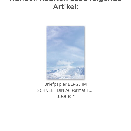
Artikel:
Briefpapier BERGE IM
SCHNEE - DIN A6 Format 100
Blatt
3,68 €
*