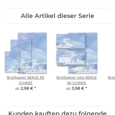
Alle Artikel dieser Serie
Briefpapier BERGE IM
Briefpapier-Sets BERGE
Bri
SCHNEE
IM SCHNEE
ab
2,98 €
*
ab
3,98 €
*
Kunden kauften dazu folgende