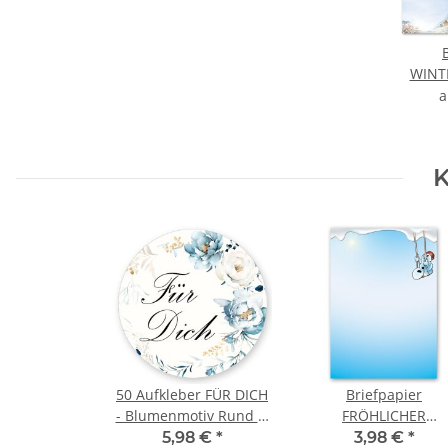
WINT
K
50 Aufkleber FÜR DICH
Briefpapier
- Blumenmotiv Rund Ø
FRÖHLICHER
4,5 cm
SCHNEEMANN - DIN 
5,98 €
*
3,98 €
*