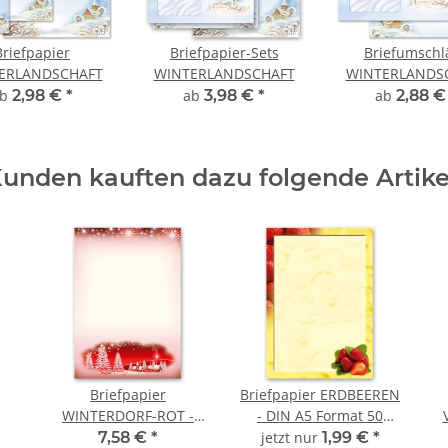
Briefpapier
Briefpapier-Sets
Briefumschl
ERLANDSCHAFT
WINTERLANDSCHAFT
WINTERLANDS
ab
2,98 €
*
ab
3,98 €
*
ab
2,88 
unden kauften dazu folgende Artike
Briefpapier
Briefpapier ERDBEEREN
WINTERDORF-ROT -
- DIN A5 Format 50
A5
DIN A5 Format 100 Blatt
Blatt
DI
7,58 €
*
jetzt nur
1,99 €
*