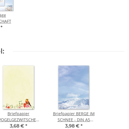
äge
CHAFT
€
*
l:
Briefpapier
Briefpapier BERGE IM
VOGELGEZWITSCHER
SCHNEE - DIN A5
N A6 Format 100 Blatt
Format 50 Blatt
3,68 €
*
3,98 €
*