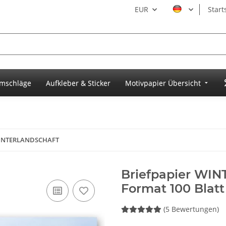
EUR
Start
umschläge
Aufkleber & Sticker
Motivpapier Übersicht
WINTERLANDSCHAFT
Briefpapier WI
Format 100 Blatt
(5 Bewertungen)