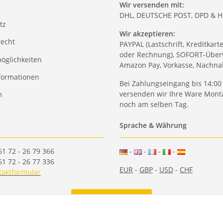
Wir versenden mit:
DHL, DEUTSCHE POST, DPD & 
tz
Wir akzeptieren:
recht
PAYPAL (Lastschrift, Kreditkart
oder Rechnung), SOFORT-Über
öglichkeiten
Amazon Pay, Vorkasse, Nachn
formationen
Bei Zahlungseingang bis 14:00
versenden wir Ihre Ware Monta
m
noch am selben Tag.
Sprache & Währung
61 72 - 26 79 366
-
-
-
-
61 72 - 26 77 336
EUR
-
GBP
-
USD
-
CHF
taktformular
Vertrag widerrufen