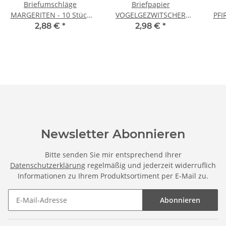
Briefumschläge
Briefpapier
MARGERITEN - 10 Stück
VOGELGEZWITSCHER
PFI
DIN LANG (ohne Fenster)
DIN A4 Format 20 Blatt
A
2,88 €
*
2,98 €
*
Briefpapier
Newsletter Abonnieren
Bitte senden Sie mir entsprechend Ihrer
Datenschutzerklärung
regelmäßig und jederzeit widerruflich
Informationen zu Ihrem Produktsortiment per E-Mail zu.
Abonnieren