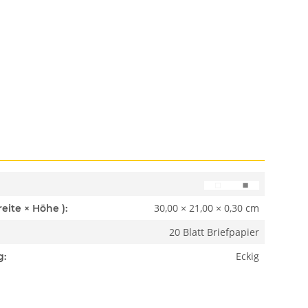
30,00 × 21,00 × 0,30 cm
Abmessungen ( Länge × Breite × Höhe ):
20 Blatt Briefpapier
Eckig
g: