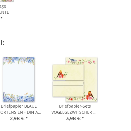
äge
ENTE
€
*
l:
Briefpapier BLAUE
Briefpapier-Sets
ORTENSIEN - DIN A4
VOGELGEZWITSCHER DL
Format 20 Blatt
(ohne Fenster)
2,98 €
*
3,98 €
*
Briefpapier Set, 20 tlg.