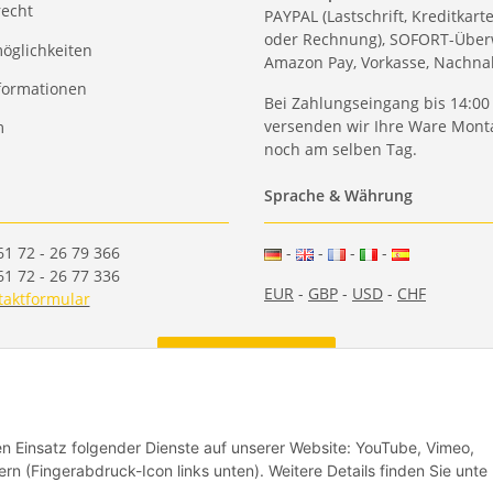
recht
PAYPAL (Lastschrift, Kreditkart
oder Rechnung), SOFORT-Über
öglichkeiten
Amazon Pay, Vorkasse, Nachn
formationen
Bei Zahlungseingang bis 14:00
versenden wir Ihre Ware Monta
m
noch am selben Tag.
Sprache & Währung
61 72 - 26 79 366
-
-
-
-
61 72 - 26 77 336
EUR
-
GBP
-
USD
-
CHF
taktformular
Vertrag widerrufen
den Einsatz folgender Dienste auf unserer Website: YouTube, Vimeo,
rn (Fingerabdruck-Icon links unten). Weitere Details finden Sie unte