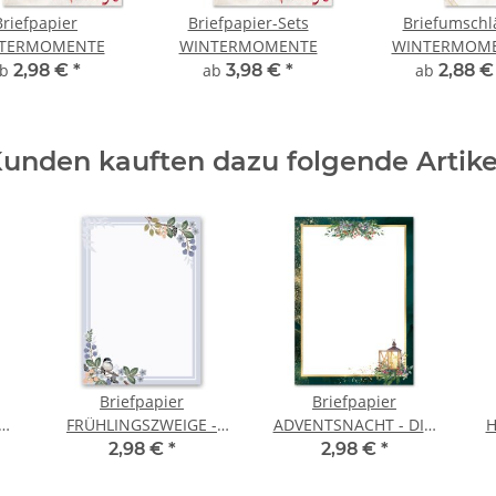
Briefpapier
Briefpapier-Sets
Briefumschl
TERMOMENTE
WINTERMOMENTE
WINTERMOM
ab
2,98 €
*
ab
3,98 €
*
ab
2,88 
unden kauften dazu folgende Artike
Briefpapier
Briefpapier
4
FRÜHLINGSZWEIGE -
ADVENTSNACHT - DIN
H
DIN A4 Format 20 Blatt
A4 Format 20 Blatt
2,98 €
*
2,98 €
*