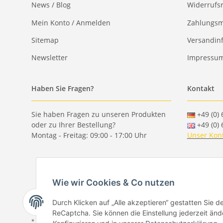
News / Blog
Widerrufs
Mein Konto / Anmelden
Zahlungsm
Sitemap
Versandin
Newsletter
Impressu
Haben Sie Fragen?
Kontakt
Sie haben Fragen zu unseren Produkten
+49 (0) 
oder zu Ihrer Bestellung?
+49 (0) 
Montag - Freitag: 09:00 - 17:00 Uhr
Unser Kon
Wie wir Cookies & Co nutzen
Durch Klicken auf „Alle akzeptieren“ gestatten Sie 
ReCaptcha. Sie können die Einstellung jederzeit ände
* Alle Preise inkl. gesetzlicher USt., zzgl.
Versand