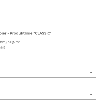
ier - Produktlinie "CLASSIC"
mm), 90g/m².
eit