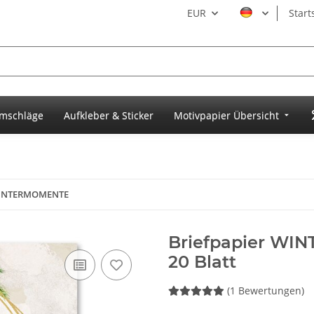
EUR
Start
umschläge
Aufkleber & Sticker
Motivpapier Übersicht
 WINTERMOMENTE
Briefpapier WI
20 Blatt
(1 Bewertungen)