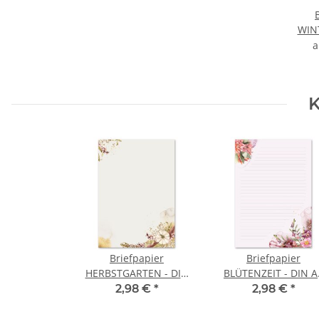
WIN
K
Briefpapier
Briefpapier
HERBSTGARTEN - DIN
BLÜTENZEIT - DIN A
A4 Format 20 Blatt
Format 20 Blatt
2,98 €
*
2,98 €
*