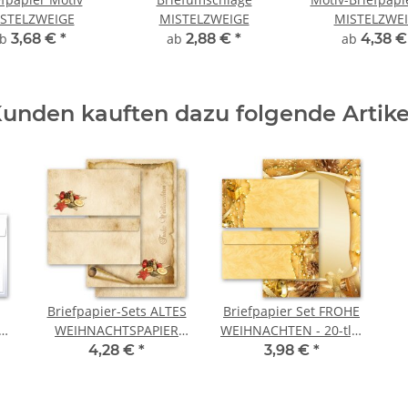
STELZWEIGE
MISTELZWEIGE
MISTELZWE
ab
3,68 €
*
ab
2,88 €
*
ab
4,38 
unden kauften dazu folgende Artike
Briefpapier-Sets ALTES
Briefpapier Set FROHE
25
WEIHNACHTSPAPIER
WEIHNACHTEN - 20-tlg.
er)
(Variante A) DL ohne
DL (ohne Fenster)
S
4,28 €
*
3,98 €
*
Fenster Briefpapier Set,
20 tlg.