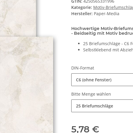
GTIN:
4250565331996
Kategorie:
Motiv-Briefumschlä
Hersteller:
Paper-Media
Hochwertige Motiv-Briefum
- Beidseitig mit Motiv bedru
25 Briefumschläge - C6 
Selbstklebend mit Abzieh
DIN-Format
C6 (ohne Fenster)
Bitte Menge wählen
25 Briefumschläge
5,78 €