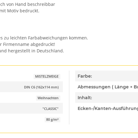
auch von Hand beschreibbar
mit Motiv bedruckt.
n es zu leichten Farbabweichungen kommen.
er Firmenname abgedruckt!
nd hergestellt in Deutschland.
Farbe:
MISTELZWEIGE
DIN C6 (162x114 mm)
Inhalt:
Weihnachten
Ecken-/Kanten-Ausführun
"CLASSIC"
80 g/m²