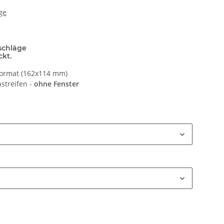
ge
schläge
ckt.
Format (162x114 mm)
streifen -
ohne Fenster