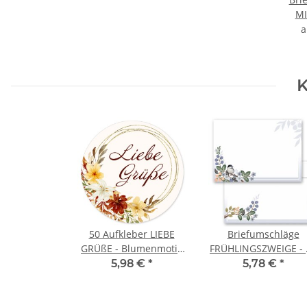
MI
K
50 Aufkleber LIEBE
Briefumschläge
GRÜßE - Blumenmotiv
FRÜHLINGSZWEIGE - 
Rund Ø 4,5 cm
Stück C6 (ohne Fenst
5,98 €
*
5,78 €
*