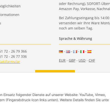
oder Rechnung), SOFORT-Über
öglichkeiten
Amazon Pay, Vorkasse, Nachn
formationen
Bei Zahlungseingang bis 14:00
versenden wir Ihre Ware Monta
m
noch am selben Tag.
Sprache & Währung
61 72 - 26 79 366
-
-
-
-
61 72 - 26 77 336
EUR
-
GBP
-
USD
-
CHF
taktformular
Vertrag widerrufen
den Einsatz folgender Dienste auf unserer Website: YouTube, Vimeo,
rn (Fingerabdruck-Icon links unten). Weitere Details finden Sie unte