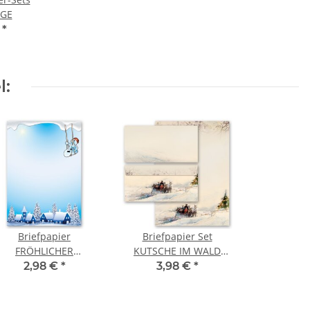
IGE
€
*
l:
Briefpapier
Briefpapier Set
FRÖHLICHER
KUTSCHE IM WALD
CHNEEMANN - DIN A4
Variante B - 20-tlg. DL
2,98 €
*
3,98 €
*
Format 20 Blatt
(ohne Fenster)