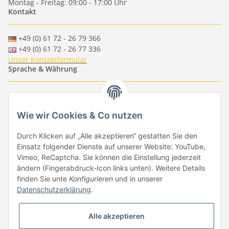
Montag - Freitag: 09:00 - 17:00 Uhr
Kontakt
+49 (0) 61 72 - 26 79 366
+49 (0) 61 72 - 26 77 336
Unser Kontaktformular
Sprache & Währung
-
-
-
-
EUR
-
GBP
-
USD
-
CHF
Wie wir Cookies & Co nutzen
Händlerbund
Durch Klicken auf „Alle akzeptieren“ gestatten Sie den
Einsatz folgender Dienste auf unserer Website: YouTube,
Vimeo, ReCaptcha. Sie können die Einstellung jederzeit
ändern (Fingerabdruck-Icon links unten). Weitere Details
finden Sie unte
Konfigurieren
und in unserer
Datenschutzerklärung
.
Vertrag widerrufen
Alle akzeptieren