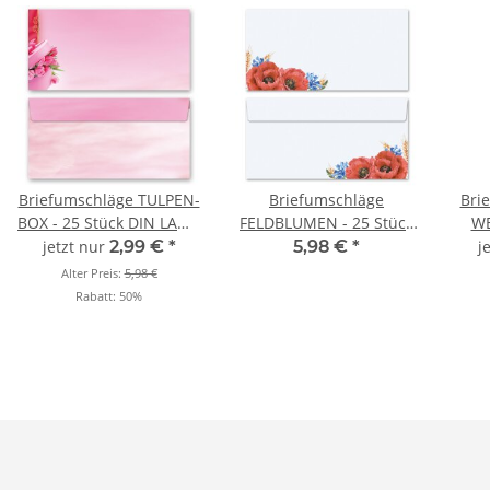
Briefumschläge TULPEN-
Briefumschläge
Bri
BOX - 25 Stück DIN LANG
FELDBLUMEN - 25 Stück
WE
(ohne Fenster)
DIN LANG (ohne Fenster)
LA
jetzt nur
2,99 €
*
5,98 €
*
j
Alter Preis:
5,98 €
Rabatt:
50%