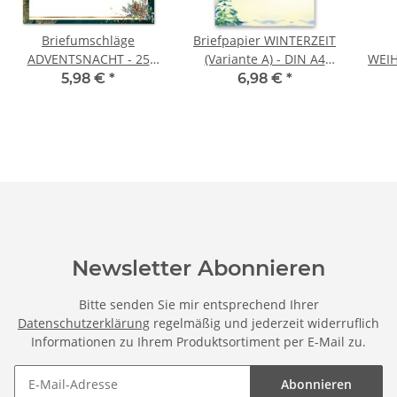
Briefumschläge
Briefpapier WINTERZEIT
ADVENTSNACHT - 25
(Variante A) - DIN A4
WEIH
Stück DIN LANG (ohne
Format 50 Blatt
A
5,98 €
*
6,98 €
*
Fenster)
Newsletter Abonnieren
Bitte senden Sie mir entsprechend Ihrer
Datenschutzerklärung
regelmäßig und jederzeit widerruflich
Informationen zu Ihrem Produktsortiment per E-Mail zu.
Abonnieren