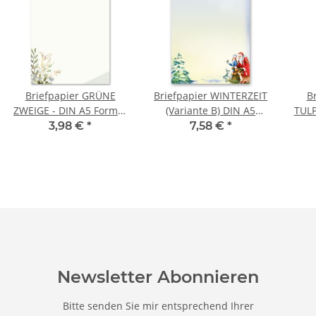
Briefpapier GRÜNE
Briefpapier WINTERZEIT
B
ZWEIGE - DIN A5 Format
(Variante B) DIN A5
TULP
50 Blatt
Format 100 Blatt
3,98 €
*
7,58 €
*
Newsletter Abonnieren
Bitte senden Sie mir entsprechend Ihrer