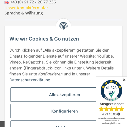
+49 (0) 61 72 - 26 77 336
Unser Kontaktformular
Sprache & Währung
-
-
-
-
EUR
-
GBP
-
USD
-
CHF
Wie wir Cookies & Co nutzen
Händlerbund
Durch Klicken auf „Alle akzeptieren“ gestatten Sie den
Einsatz folgender Dienste auf unserer Website: YouTube,
Vimeo, ReCaptcha. Sie können die Einstellung jederzeit
ändern (Fingerabdruck-Icon links unten). Weitere Details
finden Sie unte
Konfigurieren
und in unserer
✕
Datenschutzerklärung
.
Vertrag widerrufen
Alle akzeptieren
Konfigurieren
* Alle Preise inkl. gesetzlicher USt., zzgl.
Versand