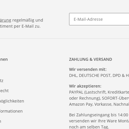
lärung
regelmäßig und
timent per E-Mail zu.
onen
ZAHLUNG & VERSAND
Wir versenden mit:
DHL, DEUTSCHE POST, DPD & 
tz
Wir akzeptieren:
recht
PAYPAL (Lastschrift, Kreditkart
oder Rechnung), SOFORT-Über
öglichkeiten
Amazon Pay, Vorkasse, Nachn
formationen
Bei Zahlungseingang bis 14:00
versenden wir Ihre Ware Monta
m
noch am selben Tag.