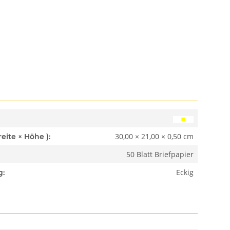
30,00 × 21,00 × 0,50 cm
Abmessungen ( Länge × Breite × Höhe ):
50 Blatt Briefpapier
Eckig
g: