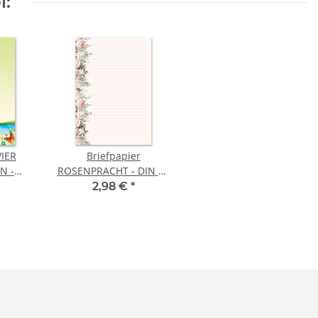
l:
VIER
Briefpapier
N -
ROSENPRACHT - DIN A4
N A4
Format 20 Blatt
2,98 €
*
att