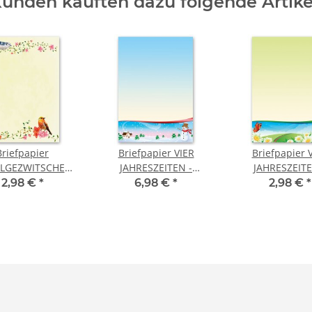
unden kauften dazu folgende Artike
Briefpapier
Briefpapier VIER
Briefpapier 
LGEZWITSCHER
JAHRESZEITEN -
JAHRESZEITE
 Format 20 Blatt
WINTER - DIN A4
SOMMER - DI
2,98 €
*
6,98 €
*
2,98 €
*
Briefpapier
Format 50 Blatt
Format 20 Bl