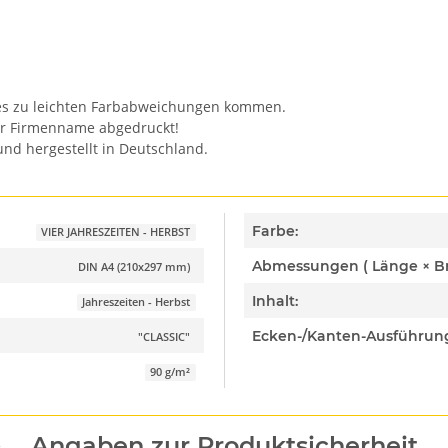
n es zu leichten Farbabweichungen kommen.
er Firmenname abgedruckt!
nd hergestellt in Deutschland.
Farbe:
VIER JAHRESZEITEN - HERBST
DIN A4 (210x297 mm)
Inhalt:
Jahreszeiten - Herbst
Ecken-/Kanten-Ausführun
"CLASSIC"
90 g/m²
Angaben zur Produktsicherheit