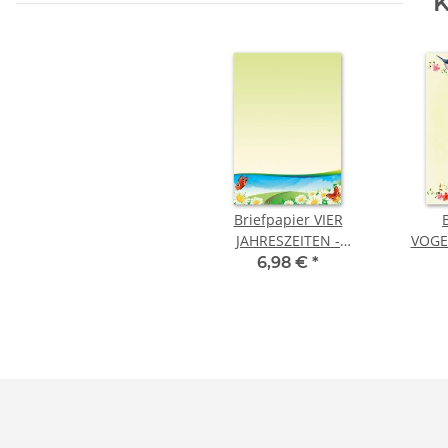
K
Briefpapier VIER
JAHRESZEITEN -
VOGE
SOMMER - DIN A4
DIN A4
6,98 €
*
Format 50 Blatt