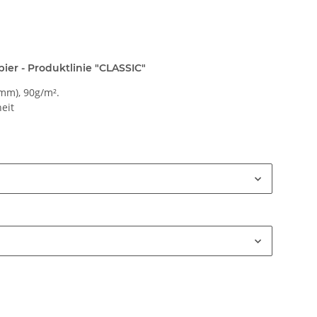
ier - Produktlinie "CLASSIC"
mm), 90g/m².
eit