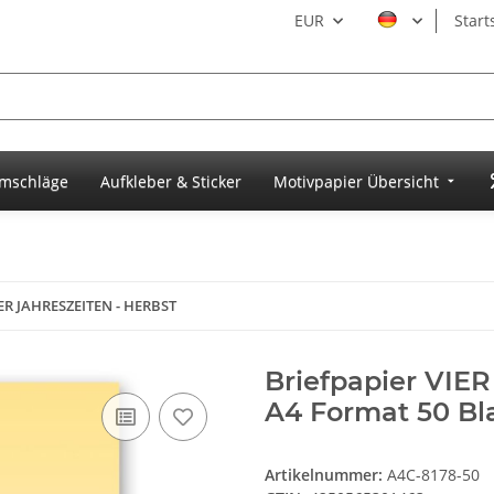
EUR
Start
umschläge
Aufkleber & Sticker
Motivpapier Übersicht
IER JAHRESZEITEN - HERBST
Briefpapier VIE
A4 Format 50 Bl
Artikelnummer:
A4C-8178-50