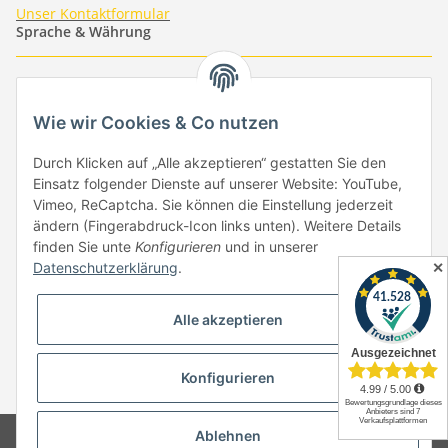
Unser Kontaktformular
Sprache & Währung
-
-
-
-
EUR
-
GBP
-
USD
-
CHF
Wie wir Cookies & Co nutzen
Händlerbund
Durch Klicken auf „Alle akzeptieren“ gestatten Sie den
Einsatz folgender Dienste auf unserer Website: YouTube,
Vimeo, ReCaptcha. Sie können die Einstellung jederzeit
ändern (Fingerabdruck-Icon links unten). Weitere Details
finden Sie unte
Konfigurieren
und in unserer
✕
Datenschutzerklärung
.
Vertrag widerrufen
Alle akzeptieren
Konfigurieren
* Alle Preise inkl. gesetzlicher USt., zzgl.
Versand
Ablehnen
© Copyright by Paper-Media - (2006-2026)
Design & Motivpapier -