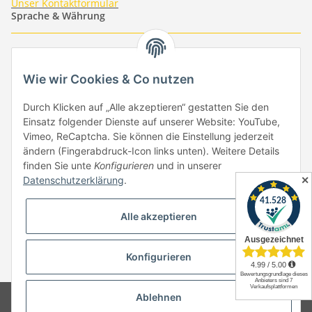
Unser Kontaktformular
Sprache & Währung
-
-
-
-
EUR
-
GBP
-
USD
-
CHF
Wie wir Cookies & Co nutzen
Händlerbund
Durch Klicken auf „Alle akzeptieren“ gestatten Sie den
Einsatz folgender Dienste auf unserer Website: YouTube,
Vimeo, ReCaptcha. Sie können die Einstellung jederzeit
ändern (Fingerabdruck-Icon links unten). Weitere Details
finden Sie unte
Konfigurieren
und in unserer
✕
Datenschutzerklärung
.
Vertrag widerrufen
Alle akzeptieren
Konfigurieren
* Alle Preise inkl. gesetzlicher USt., zzgl.
Versand
Ablehnen
© Copyright by Paper-Media - (2006-2026)
Design & Motivpapier -
Qualitätsprodukte Made in Germany