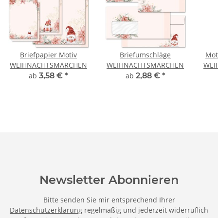
Briefpapier Motiv
Briefumschläge
Mot
WEIHNACHTSMÄRCHEN
WEIHNACHTSMÄRCHEN
WEI
ab
3,58 €
*
ab
2,88 €
*
Newsletter Abonnieren
Bitte senden Sie mir entsprechend Ihrer
Datenschutzerklärung
regelmäßig und jederzeit widerruflich