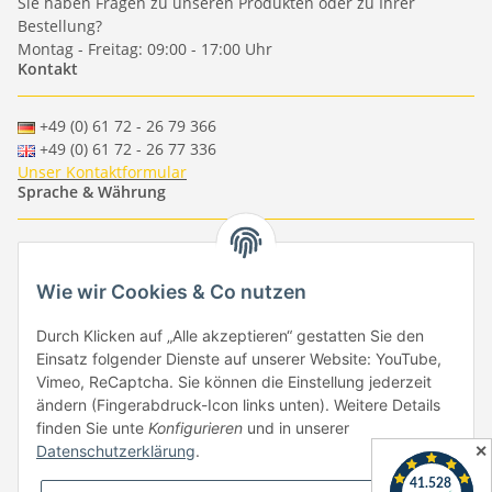
Sie haben Fragen zu unseren Produkten oder zu Ihrer
Bestellung?
Montag - Freitag: 09:00 - 17:00 Uhr
Kontakt
+49 (0) 61 72 - 26 79 366
+49 (0) 61 72 - 26 77 336
Unser Kontaktformular
Sprache & Währung
-
-
-
-
EUR
-
GBP
-
USD
-
CHF
Wie wir Cookies & Co nutzen
Händlerbund
Durch Klicken auf „Alle akzeptieren“ gestatten Sie den
Einsatz folgender Dienste auf unserer Website: YouTube,
Vimeo, ReCaptcha. Sie können die Einstellung jederzeit
ändern (Fingerabdruck-Icon links unten). Weitere Details
finden Sie unte
Konfigurieren
und in unserer
✕
Datenschutzerklärung
.
Vertrag widerrufen