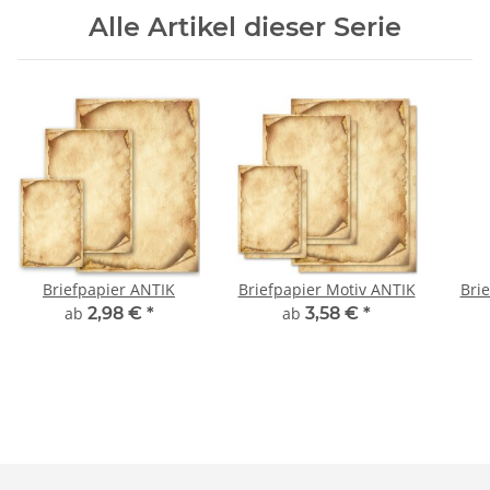
Alle Artikel dieser Serie
Briefpapier ANTIK
Briefpapier Motiv ANTIK
Bri
ab
2,98 €
*
ab
3,58 €
*