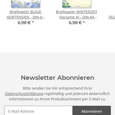
Briefpapier BLAUE
Briefpapier WINTERZEIT
HORTENSIEN - DIN A4
(Variante A) - DIN A4
FEL
Format 50 Blatt
Format 50 Blatt
6,98 €
*
6,98 €
*
Newsletter Abonnieren
Bitte senden Sie mir entsprechend Ihrer
Datenschutzerklärung
regelmäßig und jederzeit widerruflich
Informationen zu Ihrem Produktsortiment per E-Mail zu.
Abonnieren