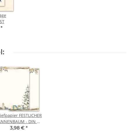
äge
ST
€
*
l:
iefpapier FESTLICHER
ANNENBAUM - DIN A6
Format 100 Blatt
3,98 €
*