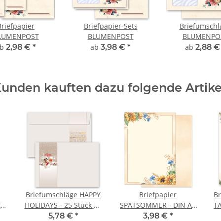
Briefpapier
Briefpapier-Sets
Briefumschl
LUMENPOST
BLUMENPOST
BLUMENPO
ab
2,98 €
*
ab
3,98 €
*
ab
2,88 
unden kauften dazu folgende Artike
Briefumschläge HAPPY
Briefpapier
Br
te
HOLIDAYS - 25 Stück C6
SPÄTSOMMER - DIN A6
T
0
(ohne Fenster)
Format 100 Blatt
5,78 €
*
3,98 €
*