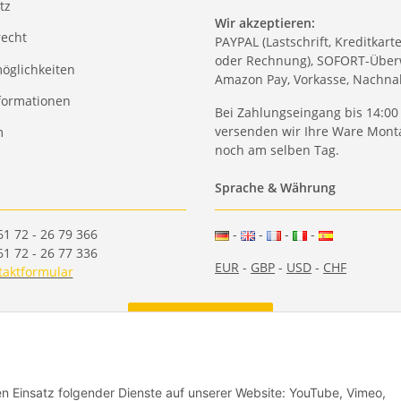
tz
Wir akzeptieren:
recht
PAYPAL (Lastschrift, Kreditkart
oder Rechnung), SOFORT-Über
öglichkeiten
Amazon Pay, Vorkasse, Nachn
formationen
Bei Zahlungseingang bis 14:00
versenden wir Ihre Ware Monta
m
noch am selben Tag.
Sprache & Währung
61 72 - 26 79 366
-
-
-
-
61 72 - 26 77 336
EUR
-
GBP
-
USD
-
CHF
taktformular
Vertrag widerrufen
den Einsatz folgender Dienste auf unserer Website: YouTube, Vimeo,