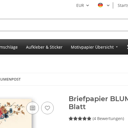
EUR
Start
umschläge
Aufkleber & Sticker
Motivpapier Übersicht
BLUMENPOST
Briefpapier BLU
Blatt
(4 Bewertungen)