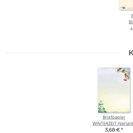
B
K
Briefpapier
WINTERZEIT (Varian
A) DIN A6 Format 10
3,68 €
*