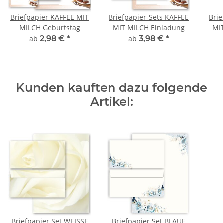
Briefpapier KAFFEE MIT
Briefpapier-Sets KAFFEE
Bri
MILCH Geburtstag
MIT MILCH Einladung
MI
ab
2,98 €
*
ab
3,98 €
*
Kunden kauften dazu folgende
Artikel:
Briefpapier Set WEISSE
Briefpapier Set BLAUE