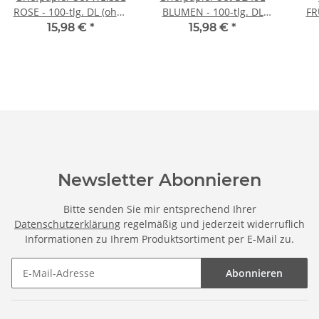
ROSE - 100-tlg. DL (ohne
BLUMEN - 100-tlg. DL
FR
Fenster)
(ohne Fenster)
1
15,98 €
*
15,98 €
*
Newsletter Abonnieren
Bitte senden Sie mir entsprechend Ihrer
Datenschutzerklärung
regelmäßig und jederzeit widerruflich
Informationen zu Ihrem Produktsortiment per E-Mail zu.
Abonnieren