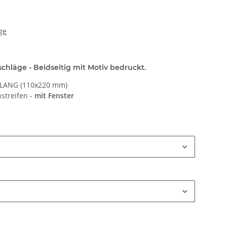
ge
hläge - Beidseitig mit Motiv bedruckt.
N LANG (110x220 mm)
streifen -
mit Fenster