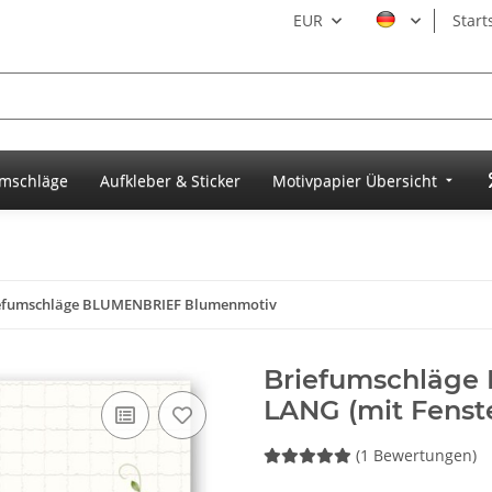
EUR
Start
umschläge
Aufkleber & Sticker
Motivpapier Übersicht
efumschläge BLUMENBRIEF Blumenmotiv
Briefumschläge 
LANG (mit Fenst
(1 Bewertungen)