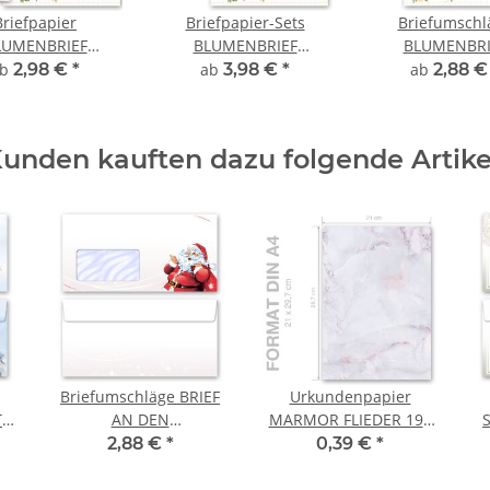
Briefpapier
Briefpapier-Sets
Briefumschl
LUMENBRIEF
BLUMENBRIEF
BLUMENBRI
lumenmotiv
Blumenmotiv
Blumenmot
ab
2,98 €
*
ab
3,98 €
*
ab
2,88 
unden kauften dazu folgende Artike
Briefumschläge BRIEF
Urkundenpapier
 -
AN DEN
MARMOR FLIEDER 190
it
WEIHNACHTSMANN -
g/m², DIN A4 (210x297
2,88 €
*
0,39 €
*
10 Stück DIN LANG (mit
mm)
Fenster)