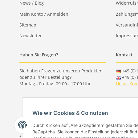
News / Blog
Widerrufs
Mein Konto / Anmelden
Zahlungsm
Sitemap
Versandin
Newsletter
Impressu
Haben Sie Fragen?
Kontakt
Sie haben Fragen zu unseren Produkten
+49 (0) 
oder zu Ihrer Bestellung?
+49 (0) 
Montag - Freitag: 09:00 - 17:00 Uhr
Unser Kon
Wie wir Cookies & Co nutzen
Durch Klicken auf „Alle akzeptieren“ gestatten Sie 
ReCaptcha. Sie können die Einstellung jederzeit ände
* Alle Preise inkl. gesetzlicher USt., zzgl.
Versand