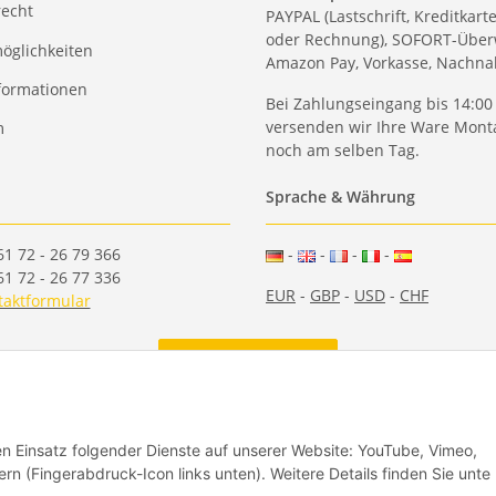
recht
PAYPAL (Lastschrift, Kreditkart
oder Rechnung), SOFORT-Über
öglichkeiten
Amazon Pay, Vorkasse, Nachn
formationen
Bei Zahlungseingang bis 14:00
versenden wir Ihre Ware Monta
m
noch am selben Tag.
Sprache & Währung
61 72 - 26 79 366
-
-
-
-
61 72 - 26 77 336
EUR
-
GBP
-
USD
-
CHF
taktformular
Vertrag widerrufen
den Einsatz folgender Dienste auf unserer Website: YouTube, Vimeo,
rn (Fingerabdruck-Icon links unten). Weitere Details finden Sie unte