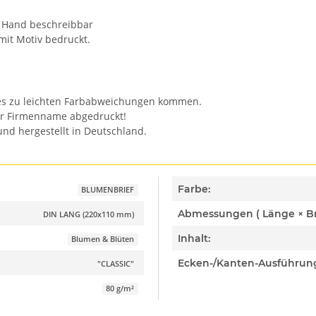
n Hand beschreibbar
mit Motiv bedruckt.
n es zu leichten Farbabweichungen kommen.
er Firmenname abgedruckt!
nd hergestellt in Deutschland.
Farbe:
BLUMENBRIEF
DIN LANG (220x110 mm)
Inhalt:
Blumen & Blüten
Ecken-/Kanten-Ausführun
"CLASSIC"
80 g/m²