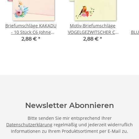
Briefumschläge KAKADU
Motiv-Briefumschläge
- 10 Stück C6 (ohne
VOGELGEZWITSCHER C6
BLU
Fenster)
(ohne Fenster) 10
2,88 €
*
2,88 €
*
Briefumschläge
Newsletter Abonnieren
Bitte senden Sie mir entsprechend Ihrer
Datenschutzerklärung
regelmäßig und jederzeit widerruflich
Informationen zu Ihrem Produktsortiment per E-Mail zu.