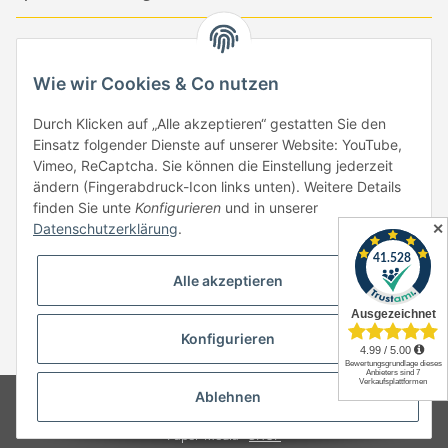
-
-
-
-
EUR
-
GBP
-
USD
-
CHF
Wie wir Cookies & Co nutzen
Händlerbund
Durch Klicken auf „Alle akzeptieren“ gestatten Sie den
Einsatz folgender Dienste auf unserer Website: YouTube,
Vimeo, ReCaptcha. Sie können die Einstellung jederzeit
ändern (Fingerabdruck-Icon links unten). Weitere Details
finden Sie unte
Konfigurieren
und in unserer
✕
Datenschutzerklärung
.
Vertrag widerrufen
Alle akzeptieren
Konfigurieren
* Alle Preise inkl. gesetzlicher USt., zzgl.
Versand
Ablehnen
© Copyright by Paper-Media - (2006-2026)
Design & Motivpapier -
Qualitätsprodukte Made in Germany
Paper-Media -
SHOP