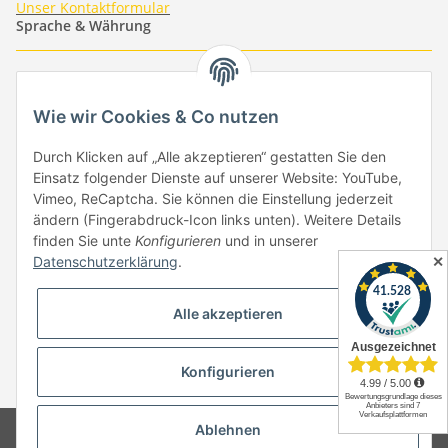
Unser Kontaktformular
Sprache & Währung
-
-
-
-
EUR
-
GBP
-
USD
-
CHF
Wie wir Cookies & Co nutzen
Händlerbund
Durch Klicken auf „Alle akzeptieren“ gestatten Sie den
Einsatz folgender Dienste auf unserer Website: YouTube,
Vimeo, ReCaptcha. Sie können die Einstellung jederzeit
ändern (Fingerabdruck-Icon links unten). Weitere Details
finden Sie unte
Konfigurieren
und in unserer
✕
Datenschutzerklärung
.
Vertrag widerrufen
Alle akzeptieren
Konfigurieren
* Alle Preise inkl. gesetzlicher USt., zzgl.
Versand
Ablehnen
© Copyright by Paper-Media - (2006-2026)
Design & Motivpapier -