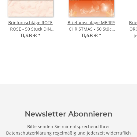
Briefumschläge ROTE
Briefumschläge MERRY
Bri
ROSE - 50 Stück DIN
CHRISTMAS - 50 Stück
ORC
LANG (ohne Fenster)
DIN LANG (ohne Fenster)
DIN
11,48 €
*
11,48 €
*
j
Newsletter Abonnieren
Bitte senden Sie mir entsprechend Ihrer
Datenschutzerklärung
regelmäßig und jederzeit widerruflich