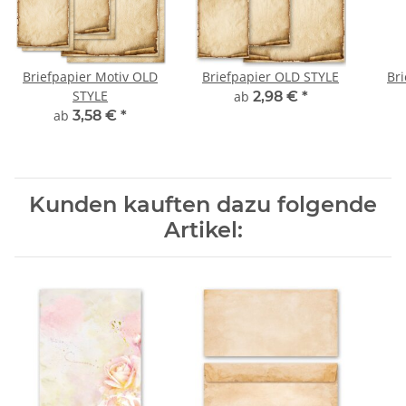
Briefpapier Motiv OLD
Briefpapier OLD STYLE
Br
STYLE
ab
2,98 €
*
ab
3,58 €
*
Kunden kauften dazu folgende
Artikel: