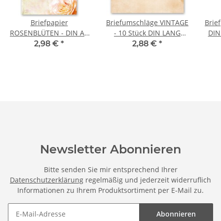
Briefpapier
Briefumschläge VINTAGE
Brie
ROSENBLÜTEN - DIN A4
- 10 Stück DIN LANG
DIN
Format 20 Blatt
(ohne Fenster)
2,98 €
*
2,88 €
*
Newsletter Abonnieren
Bitte senden Sie mir entsprechend Ihrer
Datenschutzerklärung
regelmäßig und jederzeit widerruflich
Informationen zu Ihrem Produktsortiment per E-Mail zu.
Abonnieren