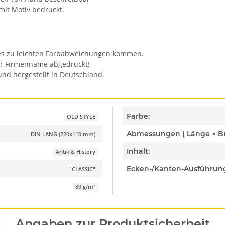
mit Motiv bedruckt.
n es zu leichten Farbabweichungen kommen.
er Firmenname abgedruckt!
nd hergestellt in Deutschland.
Farbe:
OLD STYLE
DIN LANG (220x110 mm)
Inhalt:
Antik & History
Ecken-/Kanten-Ausführun
"CLASSIC"
80 g/m²
Angaben zur Produktsicherheit