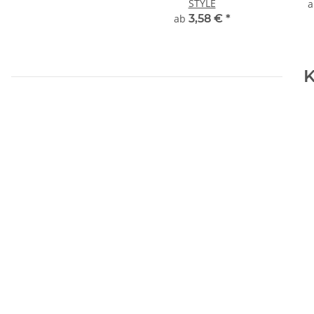
STYLE
ab
3,58 €
*
K