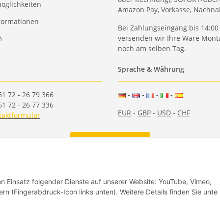
öglichkeiten
Amazon Pay, Vorkasse, Nachn
formationen
Bei Zahlungseingang bis 14:00
versenden wir Ihre Ware Monta
m
noch am selben Tag.
Sprache & Währung
61 72 - 26 79 366
-
-
-
-
61 72 - 26 77 336
EUR
-
GBP
-
USD
-
CHF
taktformular
Vertrag widerrufen
den Einsatz folgender Dienste auf unserer Website: YouTube, Vimeo,
rn (Fingerabdruck-Icon links unten). Weitere Details finden Sie unte