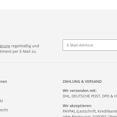
lärung
regelmäßig und
timent per E-Mail zu.
onen
ZAHLUNG & VERSAND
Wir versenden mit:
DHL, DEUTSCHE POST, DPD & 
tz
Wir akzeptieren:
recht
PAYPAL (Lastschrift, Kreditkart
oder Rechnung), SOFORT-Über