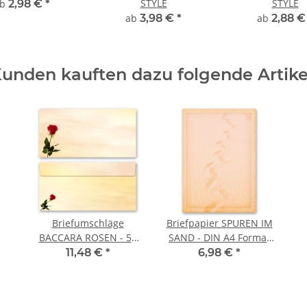
STYLE
STYLE
ab
2,98 €
*
ab
3,98 €
*
ab
2,88 
unden kauften dazu folgende Artike
Briefumschläge
Briefpapier SPUREN IM
BACCARA ROSEN - 50
SAND - DIN A4 Format
Stück DIN LANG (ohne
50 Blatt
11,48 €
*
6,98 €
*
Fenster)