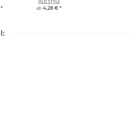
OLD STYLE
€
*
ab
4,28 €
*
l: