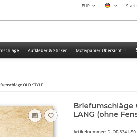
EUR
Start
umschläge
Aufkleber & Sticker
Motivpapier Übersicht
efumschläge OLD STYLE
Briefumschläge 
LANG (ohne Fens
Artikelnummer:
DLOF-8341-50