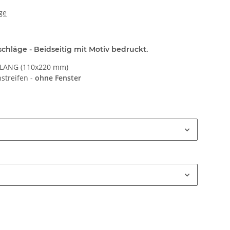
ge
hläge - Beidseitig mit Motiv bedruckt.
N LANG (110x220 mm)
streifen -
ohne Fenster