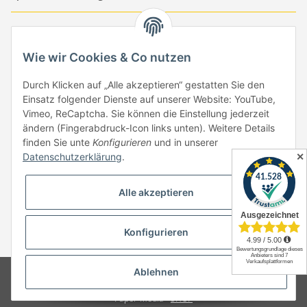
-
-
-
-
EUR
-
GBP
-
USD
-
CHF
Wie wir Cookies & Co nutzen
Händlerbund
Durch Klicken auf „Alle akzeptieren“ gestatten Sie den
Einsatz folgender Dienste auf unserer Website: YouTube,
Vimeo, ReCaptcha. Sie können die Einstellung jederzeit
ändern (Fingerabdruck-Icon links unten). Weitere Details
finden Sie unte
Konfigurieren
und in unserer
✕
Datenschutzerklärung
.
Vertrag widerrufen
Alle akzeptieren
Konfigurieren
* Alle Preise inkl. gesetzlicher USt., zzgl.
Versand
Ablehnen
© Copyright by Paper-Media - (2006-2026)
Design & Motivpapier -
Qualitätsprodukte Made in Germany
Paper-Media -
SHOP