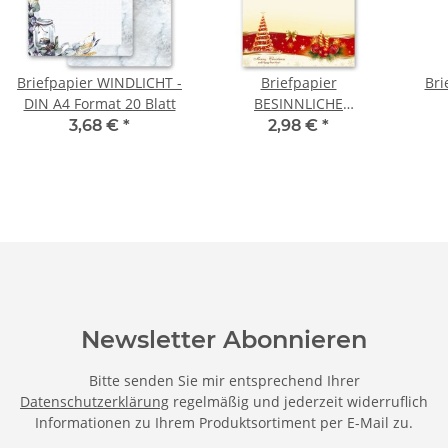
Briefpapier WINDLICHT -
Briefpapier
Bri
DIN A4 Format 20 Blatt
BESINNLICHE
WEIHNACHT - DIN A4
WEI
3,68 €
*
2,98 €
*
Format 20 Blatt
Stüc
Newsletter Abonnieren
Bitte senden Sie mir entsprechend Ihrer
Datenschutzerklärung
regelmäßig und jederzeit widerruflich
Informationen zu Ihrem Produktsortiment per E-Mail zu.