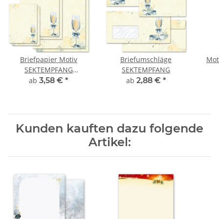
Briefpapier Motiv
Briefumschläge
Mot
SEKTEMPFANG
SEKTEMPFANG
Einladung
ab
3,58 €
*
ab
2,88 €
*
Kunden kauften dazu folgende
Artikel: