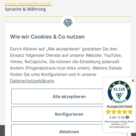
Unser Kontaktformular
Sprache & Währung
-
-
-
-
EUR
-
GBP
-
USD
-
CHF
Wie wir Cookies & Co nutzen
Händlerbund
Durch Klicken auf „Alle akzeptieren“ gestatten Sie den
Einsatz folgender Dienste auf unserer Website: YouTube,
Vimeo, ReCaptcha. Sie können die Einstellung jederzeit
ändern (Fingerabdruck-Icon links unten). Weitere Details
finden Sie unte
Konfigurieren
und in unserer
✕
Datenschutzerklärung
.
Vertrag widerrufen
Alle akzeptieren
Konfigurieren
* Alle Preise inkl. gesetzlicher USt., zzgl.
Versand
Ablehnen
© Copyright by Paper-Media - (2006-2026)
Design & Motivpapier -