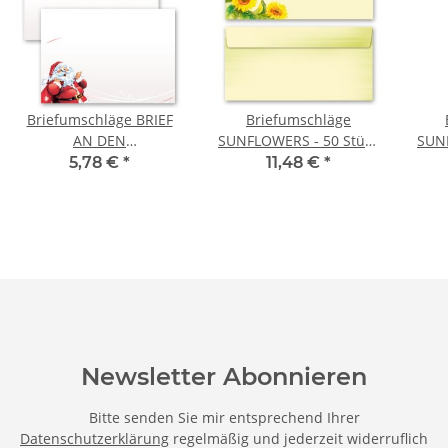
Briefumschläge BRIEF
Briefumschläge
AN DEN
SUNFLOWERS - 50 Stück
SUNF
WEIHNACHTSMANN - 25
DIN LANG (ohne Fenster)
DIN
5,78 €
*
11,48 €
*
Stück C6 (ohne Fenster)
Newsletter Abonnieren
Bitte senden Sie mir entsprechend Ihrer
Datenschutzerklärung
regelmäßig und jederzeit widerruflich