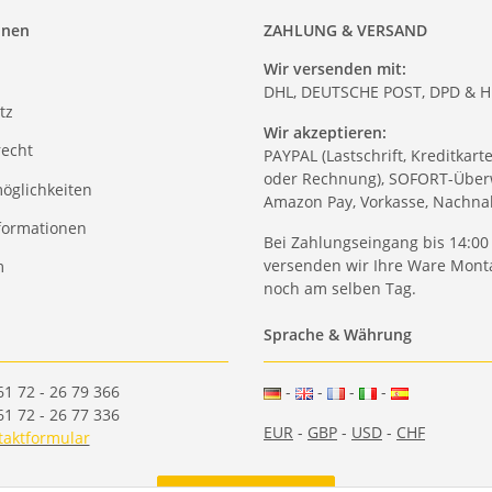
onen
ZAHLUNG & VERSAND
Wir versenden mit:
DHL, DEUTSCHE POST, DPD & 
tz
Wir akzeptieren:
recht
PAYPAL (Lastschrift, Kreditkart
oder Rechnung), SOFORT-Über
öglichkeiten
Amazon Pay, Vorkasse, Nachn
formationen
Bei Zahlungseingang bis 14:00
versenden wir Ihre Ware Monta
m
noch am selben Tag.
Sprache & Währung
61 72 - 26 79 366
-
-
-
-
61 72 - 26 77 336
EUR
-
GBP
-
USD
-
CHF
taktformular