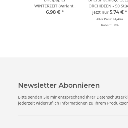
WINTERZEIT (Variante
ORCHIDEEN - 50 Stü
A) - DIN A4 Format 50
DIN LANG (ohne
6,98 €
*
jetzt nur
5,74 €
*
Blatt
Fenster)
Alter Preis:
11,48 €
Rabatt:
50%
Newsletter Abonnieren
Bitte senden Sie mir entsprechend Ihrer
Datenschutzerk
jederzeit widerruflich Informationen zu Ihrem Produktsor