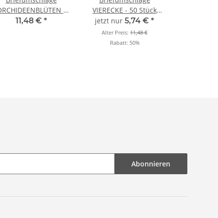
ORCHIDEENBLÜTEN -
VIERECKE - 50 Stück
50 Stück DIN LANG
DIN LANG (ohne
11,48 €
*
jetzt nur
5,74 €
*
(ohne Fenster)
Fenster)
Alter Preis:
11,48 €
Rabatt:
50%
Abonnieren