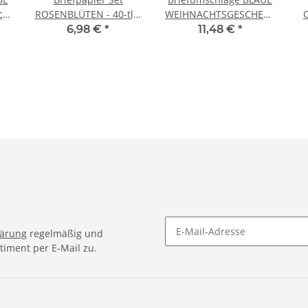
ck
ROSENBLÜTEN - 40-tlg.
WEIHNACHTSGESCHENKE
DL (ohne Fenster)
- 50 Stück DIN LANG
6,98 €
*
11,48 €
*
(ohne Fenster)
lärung
regelmäßig und
timent per E-Mail zu.