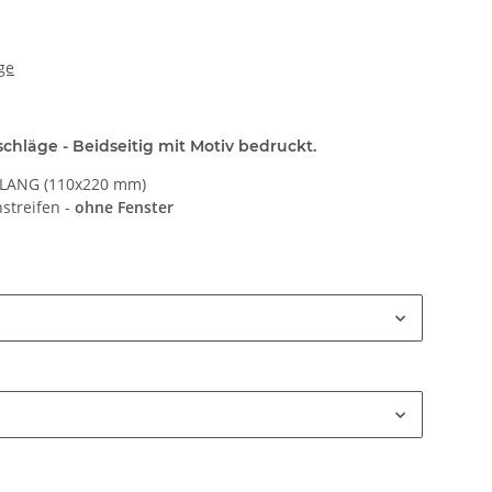
ge
hläge - Beidseitig mit Motiv bedruckt.
N LANG (110x220 mm)
streifen -
ohne Fenster