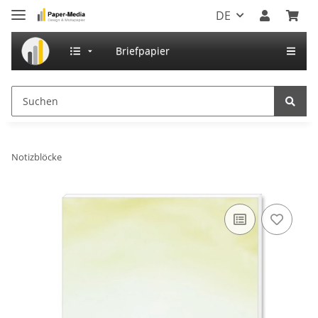
DE
Briefpapier
Notizblöcke