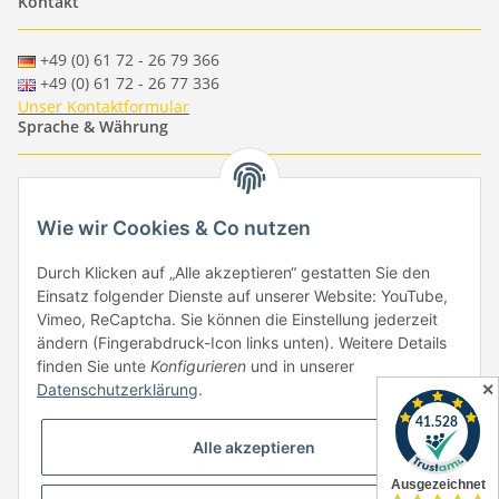
Kontakt
+49 (0) 61 72 - 26 79 366
+49 (0) 61 72 - 26 77 336
Unser Kontaktformular
Sprache & Währung
-
-
-
-
EUR
-
GBP
-
USD
-
CHF
Wie wir Cookies & Co nutzen
Händlerbund
Durch Klicken auf „Alle akzeptieren“ gestatten Sie den
Einsatz folgender Dienste auf unserer Website: YouTube,
Vimeo, ReCaptcha. Sie können die Einstellung jederzeit
ändern (Fingerabdruck-Icon links unten). Weitere Details
finden Sie unte
Konfigurieren
und in unserer
✕
Datenschutzerklärung
.
Vertrag widerrufen
Alle akzeptieren