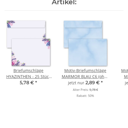
Artikel:
Briefumschläge
Motiv-Briefumschläge
Mot
HYAZINTHEN - 25 Stück
MARMOR BLAU C6 (ohne
M
C6 (ohne Fenster)
Fenster) 25
(
5,78 €
*
jetzt nur
2,89 €
*
j
Briefumschläge
Alter Preis:
5,78 €
Rabatt:
50%