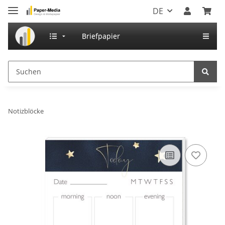
DE
Briefpapier
Notizblöcke