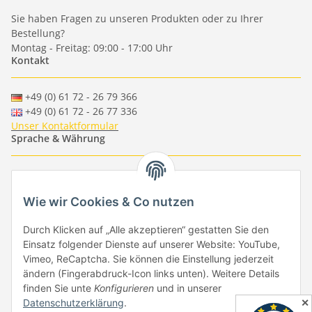
Sie haben Fragen zu unseren Produkten oder zu Ihrer
Bestellung?
Montag - Freitag: 09:00 - 17:00 Uhr
Kontakt
+49 (0) 61 72 - 26 79 366
+49 (0) 61 72 - 26 77 336
Unser Kontaktformular
Sprache & Währung
-
-
-
-
EUR
-
GBP
-
USD
-
CHF
Wie wir Cookies & Co nutzen
Händlerbund
Durch Klicken auf „Alle akzeptieren“ gestatten Sie den
Einsatz folgender Dienste auf unserer Website: YouTube,
Vimeo, ReCaptcha. Sie können die Einstellung jederzeit
ändern (Fingerabdruck-Icon links unten). Weitere Details
finden Sie unte
Konfigurieren
und in unserer
✕
Datenschutzerklärung
.
Vertrag widerrufen