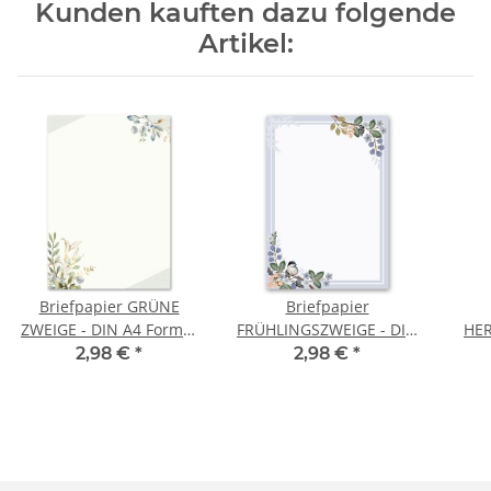
Kunden kauften dazu folgende
Artikel:
Briefpapier GRÜNE
Briefpapier
ZWEIGE - DIN A4 Format
FRÜHLINGSZWEIGE - DIN
HER
20 Blatt
A4 Format 20 Blatt
2,98 €
*
2,98 €
*