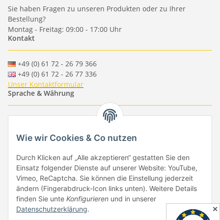
Sie haben Fragen zu unseren Produkten oder zu Ihrer
Bestellung?
Montag - Freitag: 09:00 - 17:00 Uhr
Kontakt
+49 (0) 61 72 - 26 79 366
+49 (0) 61 72 - 26 77 336
Unser Kontaktformular
Sprache & Währung
-
-
-
-
EUR
-
GBP
-
USD
-
CHF
Wie wir Cookies & Co nutzen
Händlerbund
Durch Klicken auf „Alle akzeptieren“ gestatten Sie den
Einsatz folgender Dienste auf unserer Website: YouTube,
Vimeo, ReCaptcha. Sie können die Einstellung jederzeit
ändern (Fingerabdruck-Icon links unten). Weitere Details
finden Sie unte
Konfigurieren
und in unserer
✕
Datenschutzerklärung
.
Vertrag widerrufen