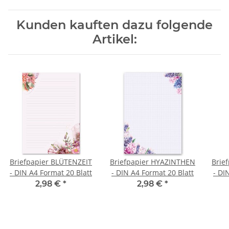
Kunden kauften dazu folgende
Artikel:
Briefpapier BLÜTENZEIT
Briefpapier HYAZINTHEN
Brie
- DIN A4 Format 20 Blatt
- DIN A4 Format 20 Blatt
- DI
2,98 €
*
2,98 €
*