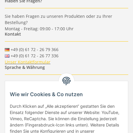
Haben Sie Fragen?
Sie haben Fragen zu unseren Produkten oder zu Ihrer
Bestellung?
Montag - Freitag: 09:00 - 17:00 Uhr
Kontakt
+49 (0) 61 72 - 26 79 366
+49 (0) 61 72 - 26 77 336
Unser Kontaktformular
Sprache & Währung
-
-
-
-
EUR
-
GBP
-
USD
-
CHF
Wie wir Cookies & Co nutzen
Händlerbund
Durch Klicken auf „Alle akzeptieren“ gestatten Sie den
Einsatz folgender Dienste auf unserer Website: YouTube,
Vimeo, ReCaptcha. Sie können die Einstellung jederzeit
ändern (Fingerabdruck-Icon links unten). Weitere Details
finden Sie unte
Konfigurieren
und in unserer