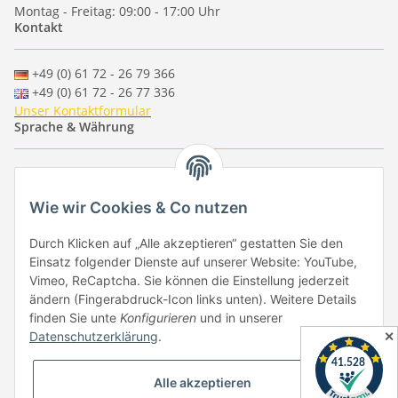
Montag - Freitag: 09:00 - 17:00 Uhr
Kontakt
+49 (0) 61 72 - 26 79 366
+49 (0) 61 72 - 26 77 336
Unser Kontaktformular
Sprache & Währung
-
-
-
-
EUR
-
GBP
-
USD
-
CHF
Wie wir Cookies & Co nutzen
Händlerbund
Durch Klicken auf „Alle akzeptieren“ gestatten Sie den
Einsatz folgender Dienste auf unserer Website: YouTube,
Vimeo, ReCaptcha. Sie können die Einstellung jederzeit
ändern (Fingerabdruck-Icon links unten). Weitere Details
finden Sie unte
Konfigurieren
und in unserer
✕
Datenschutzerklärung
.
Vertrag widerrufen
Alle akzeptieren