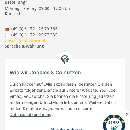
Bestellung?
Montag - Freitag: 09:00 - 17:00 Uhr
Kontakt
+49 (0) 61 72 - 26 79 366
+49 (0) 61 72 - 26 77 336
Unser Kontaktformular
Sprache & Währung
-
-
-
-
EUR
-
GBP
-
USD
-
CHF
Wie wir Cookies & Co nutzen
Händlerbund
Durch Klicken auf „Alle akzeptieren“ gestatten Sie den
Einsatz folgender Dienste auf unserer Website: YouTube,
Vimeo, ReCaptcha. Sie können die Einstellung jederzeit
ändern (Fingerabdruck-Icon links unten). Weitere Details
finden Sie unte
Konfigurieren
und in unserer
✕
Datenschutzerklärung
.
Vertrag widerrufen
Alle akzeptieren