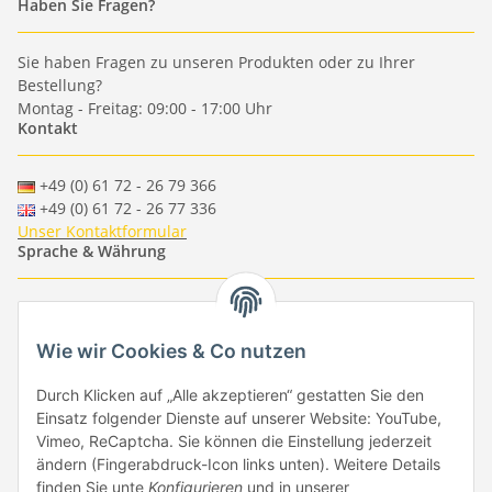
Haben Sie Fragen?
Sie haben Fragen zu unseren Produkten oder zu Ihrer
Bestellung?
Montag - Freitag: 09:00 - 17:00 Uhr
Kontakt
+49 (0) 61 72 - 26 79 366
+49 (0) 61 72 - 26 77 336
Unser Kontaktformular
Sprache & Währung
-
-
-
-
EUR
-
GBP
-
USD
-
CHF
Wie wir Cookies & Co nutzen
Händlerbund
Durch Klicken auf „Alle akzeptieren“ gestatten Sie den
Einsatz folgender Dienste auf unserer Website: YouTube,
Vimeo, ReCaptcha. Sie können die Einstellung jederzeit
ändern (Fingerabdruck-Icon links unten). Weitere Details
finden Sie unte
Konfigurieren
und in unserer