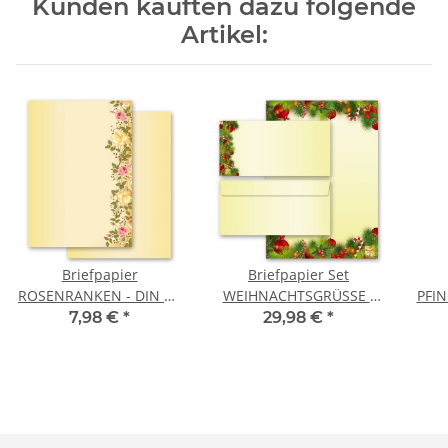
Kunden kauften dazu folgende
Artikel:
Briefpapier
Briefpapier Set
ROSENRANKEN - DIN A4
WEIHNACHTSGRÜSSE -
PFIN
Format 50 Blatt
200-tlg. DL (ohne
7,98 €
*
29,98 €
*
Fenster)