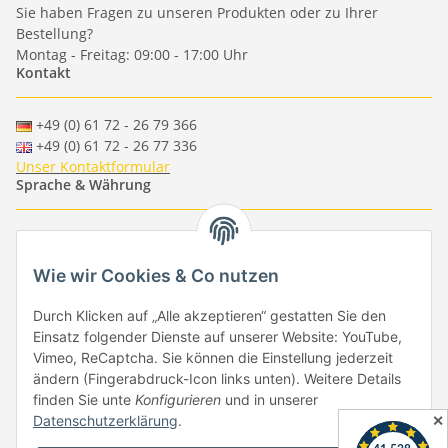
Sie haben Fragen zu unseren Produkten oder zu Ihrer
Bestellung?
Montag - Freitag: 09:00 - 17:00 Uhr
Kontakt
+49 (0) 61 72 - 26 79 366
+49 (0) 61 72 - 26 77 336
Unser Kontaktformular
Sprache & Währung
-
-
-
-
EUR
-
GBP
-
USD
-
CHF
Wie wir Cookies & Co nutzen
Händlerbund
Durch Klicken auf „Alle akzeptieren“ gestatten Sie den
Einsatz folgender Dienste auf unserer Website: YouTube,
Vimeo, ReCaptcha. Sie können die Einstellung jederzeit
ändern (Fingerabdruck-Icon links unten). Weitere Details
finden Sie unte
Konfigurieren
und in unserer
✕
Datenschutzerklärung
.
Vertrag widerrufen