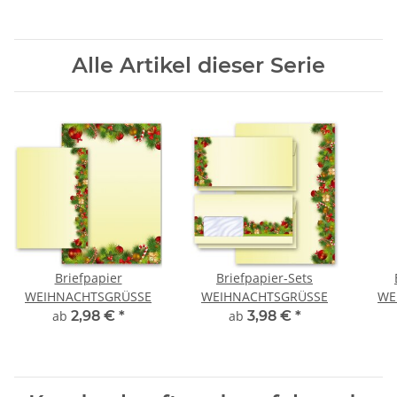
Alle Artikel dieser Serie
Briefpapier
Briefpapier-Sets
WEIHNACHTSGRÜSSE
WEIHNACHTSGRÜSSE
WE
ab
2,98 €
*
ab
3,98 €
*