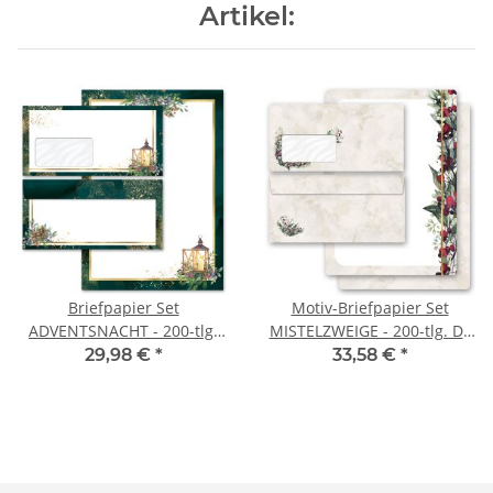
Artikel:
Briefpapier Set
Motiv-Briefpapier Set
ADVENTSNACHT - 200-tlg.
MISTELZWEIGE - 200-tlg. DL
DL (mit Fenster)
(mit Fenster)
29,98 €
*
33,58 €
*