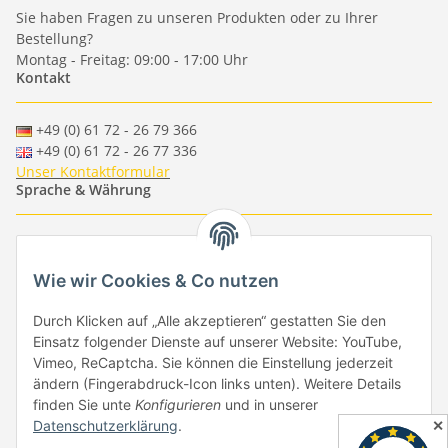
Sie haben Fragen zu unseren Produkten oder zu Ihrer
Bestellung?
Montag - Freitag: 09:00 - 17:00 Uhr
Kontakt
+49 (0) 61 72 - 26 79 366
+49 (0) 61 72 - 26 77 336
Unser Kontaktformular
Sprache & Währung
-
-
-
-
EUR
-
GBP
-
USD
-
CHF
Wie wir Cookies & Co nutzen
Händlerbund
Durch Klicken auf „Alle akzeptieren“ gestatten Sie den
Einsatz folgender Dienste auf unserer Website: YouTube,
Vimeo, ReCaptcha. Sie können die Einstellung jederzeit
ändern (Fingerabdruck-Icon links unten). Weitere Details
finden Sie unte
Konfigurieren
und in unserer
✕
Datenschutzerklärung
.
Vertrag widerrufen