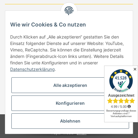
-
-
-
-
EUR
-
GBP
-
USD
-
CHF
Wie wir Cookies & Co nutzen
Händlerbund
Durch Klicken auf „Alle akzeptieren“ gestatten Sie den
Einsatz folgender Dienste auf unserer Website: YouTube,
Vimeo, ReCaptcha. Sie können die Einstellung jederzeit
ändern (Fingerabdruck-Icon links unten). Weitere Details
finden Sie unte
Konfigurieren
und in unserer
✕
Datenschutzerklärung
.
Vertrag widerrufen
Alle akzeptieren
Konfigurieren
* Alle Preise inkl. gesetzlicher USt., zzgl.
Versand
Ablehnen
© Copyright by Paper-Media - (2006-2026)
Design & Motivpapier -
Qualitätsprodukte Made in Germany
Paper-Media -
SHOP