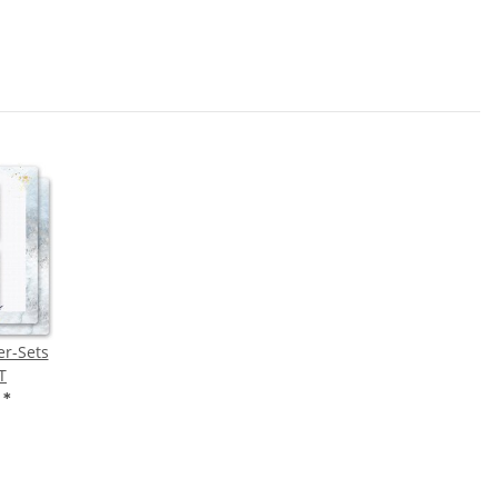
er-Sets
T
€
*