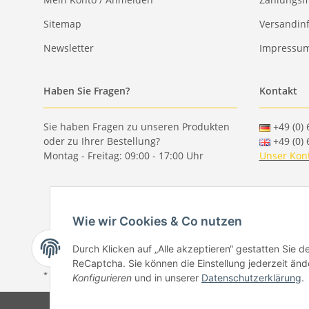
Sitemap
Versandin
Newsletter
Impressu
Haben Sie Fragen?
Kontakt
Sie haben Fragen zu unseren Produkten
+49 (0) 
oder zu Ihrer Bestellung?
+49 (0) 
Montag - Freitag: 09:00 - 17:00 Uhr
Unser Kon
Wie wir Cookies & Co nutzen
Durch Klicken auf „Alle akzeptieren“ gestatten Sie 
ReCaptcha. Sie können die Einstellung jederzeit ände
* Alle Preise inkl. gesetzlicher USt., zzgl.
Versand
Konfigurieren
und in unserer
Datenschutzerklärung
.
© Copyright by Paper-Media - 