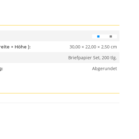
30,00 × 22,00 × 2,50 cm
Abmessungen ( Länge × Breite × Höhe ):
Briefpapier Set, 200 tlg.
Abgerundet
g: