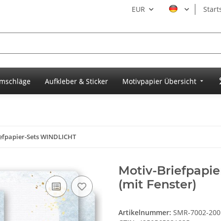
EUR
Start
umschläge
Aufkleber & Sticker
Motivpapier Übersicht
efpapier-Sets WINDLICHT
Motiv-Briefpapie
(mit Fenster)
Artikelnummer:
SMR-7002-200