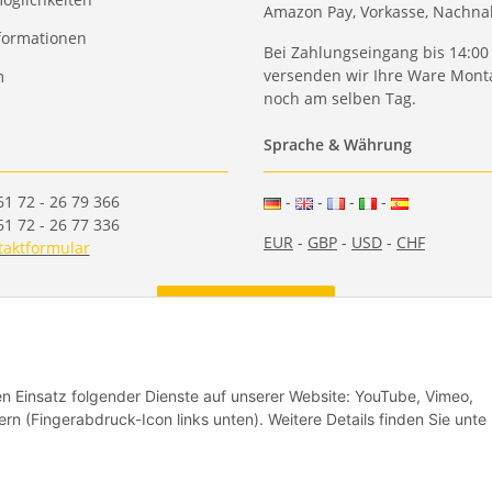
Amazon Pay, Vorkasse, Nachn
formationen
Bei Zahlungseingang bis 14:00
versenden wir Ihre Ware Monta
m
noch am selben Tag.
Sprache & Währung
61 72 - 26 79 366
-
-
-
-
61 72 - 26 77 336
EUR
-
GBP
-
USD
-
CHF
taktformular
Vertrag widerrufen
den Einsatz folgender Dienste auf unserer Website: YouTube, Vimeo,
rn (Fingerabdruck-Icon links unten). Weitere Details finden Sie unte
(2006-2026)
Design & Motivpapier - Qualitätsprodukte Made in Germany