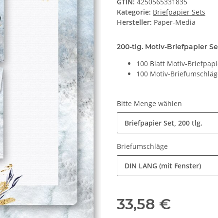
GTIN:
4250565331835
Kategorie:
Briefpapier Sets
Hersteller:
Paper-Media
200-tlg. Motiv-Briefpapier Se
100 Blatt Motiv-Briefpap
100 Motiv-Briefumschlä
Bitte Menge wählen
Briefpapier Set, 200 tlg.
Briefumschläge
DIN LANG (mit Fenster)
33,58 €