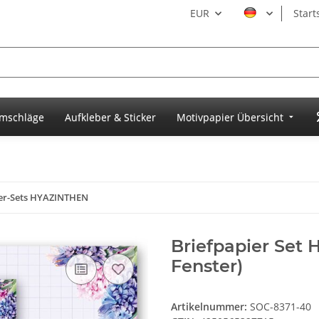
EUR
Start
umschläge
Aufkleber & Sticker
Motivpapier Übersicht
er-Sets HYAZINTHEN
Briefpapier Set 
Fenster)
Artikelnummer:
SOC-8371-40