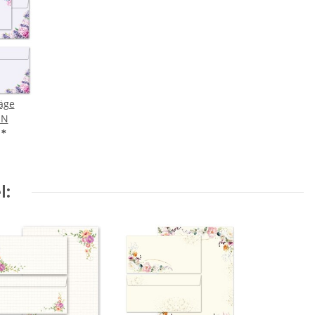
äge
EN
€
*
l: