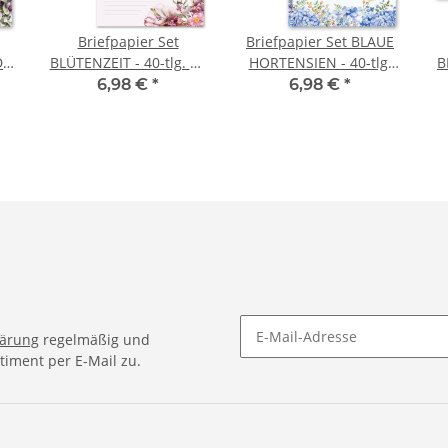
Briefpapier Set
Briefpapier Set BLAUE
DL
BLÜTENZEIT - 40-tlg. DL
HORTENSIEN - 40-tlg.
B
(ohne Fenster)
DL (ohne Fenster)
6,98 €
*
6,98 €
*
lärung
regelmäßig und
timent per E-Mail zu.