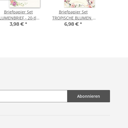
Briefpapier Set
Briefpapier Set
LUMENBRIEF - 20-tlg.
TROPISCHE BLUMEN -
DL (ohne Fenster)
40-tlg. DL (ohne
3,98 €
*
6,98 €
*
Fenster)
Abonnieren