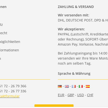
onen
ZAHLUNG & VERSAND
Wir versenden mit:
DHL, DEUTSCHE POST, DPD & 
tz
Wir akzeptieren:
recht
PAYPAL (Lastschrift, Kreditkart
oder Rechnung), SOFORT-Über
öglichkeiten
Amazon Pay, Vorkasse, Nachn
formationen
Bei Zahlungseingang bis 14:00
versenden wir Ihre Ware Monta
m
noch am selben Tag.
Sprache & Währung
61 72 - 26 79 366
-
-
-
-
61 72 - 26 77 336
EUR
-
GBP
-
USD
-
CHF
taktformular