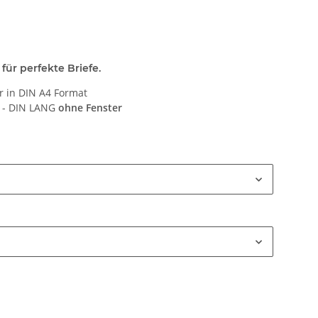
 für perfekte Briefe.
er in DIN A4 Format
e - DIN LANG
ohne Fenster