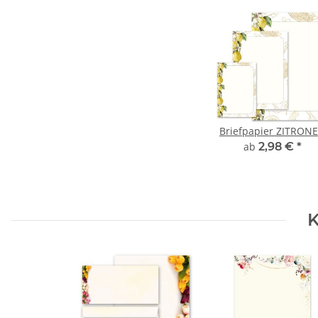
Briefpapier ZITRON
ab
2,98 €
*
K