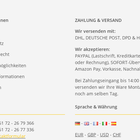
onen
ZAHLUNG & VERSAND
Wir versenden mit:
DHL, DEUTSCHE POST, DPD & 
tz
Wir akzeptieren:
recht
PAYPAL (Lastschrift, Kreditkart
oder Rechnung), SOFORT-Über
öglichkeiten
Amazon Pay, Vorkasse, Nachn
formationen
Bei Zahlungseingang bis 14:00
versenden wir Ihre Ware Monta
m
noch am selben Tag.
Sprache & Währung
61 72 - 26 79 366
-
-
-
-
61 72 - 26 77 336
EUR
-
GBP
-
USD
-
CHF
taktformular