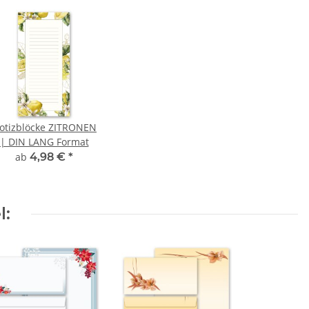
otizblöcke ZITRONEN
| DIN LANG Format
ab
4,98 €
*
l: