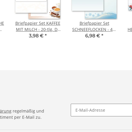
HE
Briefpapier Set KAFFEE
Briefpapier Set
MIT MILCH - 20-tlg. DL
SCHNEEFLOCKEN - 40-
HE
(ohne Fenster)
tlg. DL (ohne Fenster)
3,98 €
*
6,98 €
*
lärung
regelmäßig und
timent per E-Mail zu.