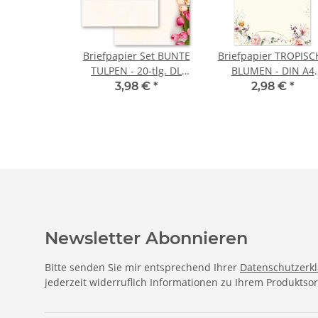
Briefpapier Set BUNTE
Briefpapier TROPISC
TULPEN - 20-tlg. DL
BLUMEN - DIN A4
(ohne Fenster)
Format 20 Blatt
3,98 €
*
2,98 €
*
Newsletter Abonnieren
Bitte senden Sie mir entsprechend Ihrer
Datenschutzerk
jederzeit widerruflich Informationen zu Ihrem Produktsor