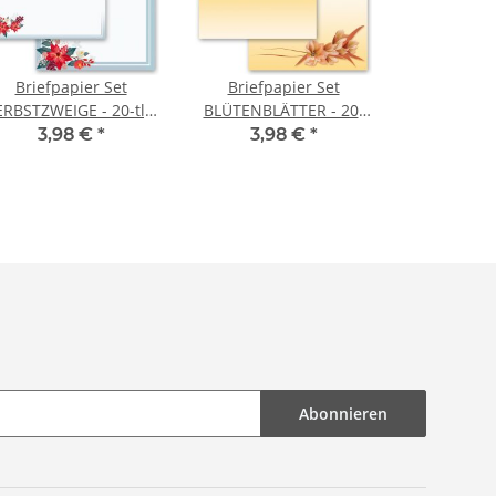
Briefpapier Set
Briefpapier Set
RBSTZWEIGE - 20-tlg.
BLÜTENBLÄTTER - 20-
DL (ohne Fenster)
tlg. DL (ohne Fenster)
3,98 €
*
3,98 €
*
Abonnieren