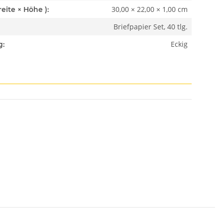
30,00 × 22,00 × 1,00 cm
Abmessungen ( Länge × Breite × Höhe ):
Briefpapier Set, 40 tlg.
Eckig
g: