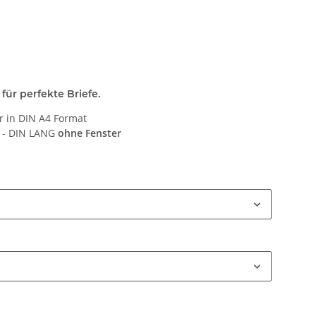
 für perfekte Briefe.
er in DIN A4 Format
e - DIN LANG
ohne Fenster