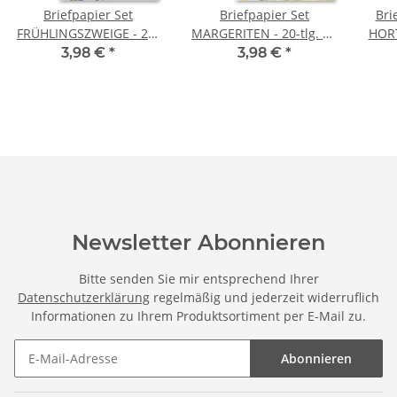
Briefpapier Set
Briefpapier Set
Bri
FRÜHLINGSZWEIGE - 20-
MARGERITEN - 20-tlg. DL
HORT
tlg. DL (ohne Fenster)
(ohne Fenster)
3,98 €
*
3,98 €
*
Newsletter Abonnieren
Bitte senden Sie mir entsprechend Ihrer
Datenschutzerklärung
regelmäßig und jederzeit widerruflich
Informationen zu Ihrem Produktsortiment per E-Mail zu.
Abonnieren