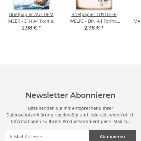
Briefpapier AUF DEM
Briefpapier LUSTIGER
MEER - DIN A4 Format
WELPE - DIN A4 Format
MAR
20 Blatt
20 Blatt
2,98 €
*
2,98 €
*
Newsletter Abonnieren
Bitte senden Sie mir entsprechend Ihrer
Datenschutzerklärung
regelmäßig und jederzeit widerruflich
Informationen zu Ihrem Produktsortiment per E-Mail zu.
Abonnieren