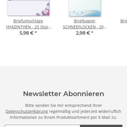
Briefumschläge
Briefpapier
Bri
HYAZINTHEN - 25 Stück
SCHNEEFLOCKEN - DIN
DIN LANG (ohne Fenster)
A4 Format 20 Blatt
WEI
5,98 €
*
2,98 €
*
Stü
Newsletter Abonnieren
Bitte senden Sie mir entsprechend Ihrer
Datenschutzerklärung
regelmäßig und jederzeit widerruflich
Informationen zu Ihrem Produktsortiment per E-Mail zu.