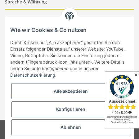
Sprache & Währung
-
-
-
-
EUR
-
GBP
-
USD
-
CHF
Wie wir Cookies & Co nutzen
Händlerbund
Durch Klicken auf „Alle akzeptieren“ gestatten Sie den
Einsatz folgender Dienste auf unserer Website: YouTube,
Vimeo, ReCaptcha. Sie können die Einstellung jederzeit
ändern (Fingerabdruck-Icon links unten). Weitere Details
finden Sie unte
Konfigurieren
und in unserer
✕
Datenschutzerklärung
.
Vertrag widerrufen
Alle akzeptieren
Konfigurieren
* Alle Preise inkl. gesetzlicher USt., zzgl.
Versand
Ablehnen
© Copyright by Paper-Media - (2006-2026)
Design & Motivpapier -
Qualitätsprodukte Made in Germany