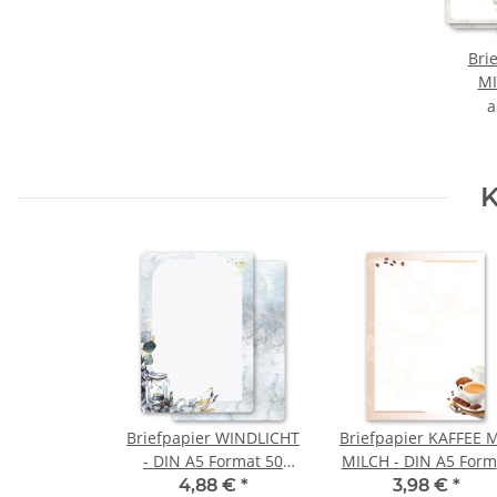
Bri
MI
K
Briefpapier WINDLICHT
Briefpapier KAFFEE 
- DIN A5 Format 50
MILCH - DIN A5 Form
Blatt
50 Blatt
4,88 €
*
3,98 €
*