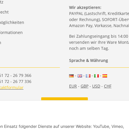
tz
Wir akzeptieren:
recht
PAYPAL (Lastschrift, Kreditkart
oder Rechnung), SOFORT-Über
öglichkeiten
Amazon Pay, Vorkasse, Nachn
formationen
Bei Zahlungseingang bis 14:00
versenden wir Ihre Ware Monta
m
noch am selben Tag.
Sprache & Währung
61 72 - 26 79 366
-
-
-
-
61 72 - 26 77 336
EUR
-
GBP
-
USD
-
CHF
taktformular
Vertrag widerrufen
den Einsatz folgender Dienste auf unserer Website: YouTube, Vimeo,