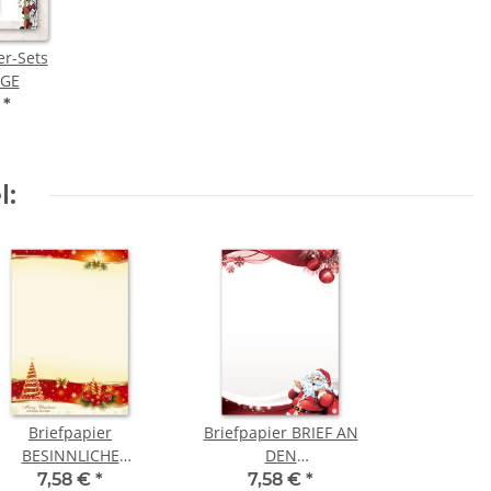
er-Sets
IGE
€
*
l:
Briefpapier
Briefpapier BRIEF AN
BESINNLICHE
DEN
WEIHNACHT - DIN A5
WEIHNACHTSMANN -
7,58 €
*
7,58 €
*