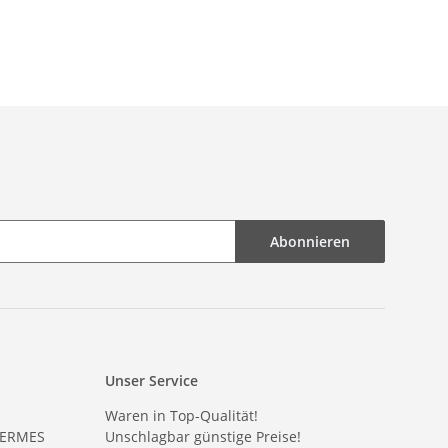
Format 100 Blatt
DIN A5 Format 100 Blatt
Abonnieren
Unser Service
Waren in Top-Qualität!
HERMES
Unschlagbar günstige Preise!