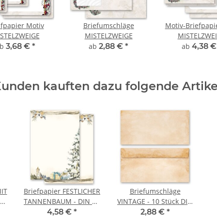
efpapier Motiv
Briefumschläge
Motiv-Briefpapi
STELZWEIGE
MISTELZWEIGE
MISTELZWE
ab
3,68 €
*
ab
2,88 €
*
ab
4,38 
unden kauften dazu folgende Artike
MIT
Briefpapier FESTLICHER
Briefumschläge
at
TANNENBAUM - DIN A5
VINTAGE - 10 Stück DIN
Format 50 Blatt
LANG (ohne Fenster)
4,58 €
*
2,88 €
*