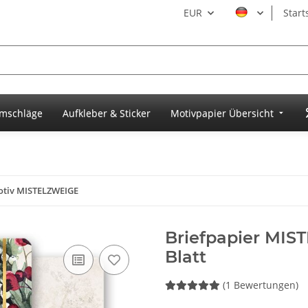
EUR
Start
umschläge
Aufkleber & Sticker
Motivpapier Übersicht
otiv MISTELZWEIGE
Briefpapier MIS
Blatt
(1 Bewertungen)