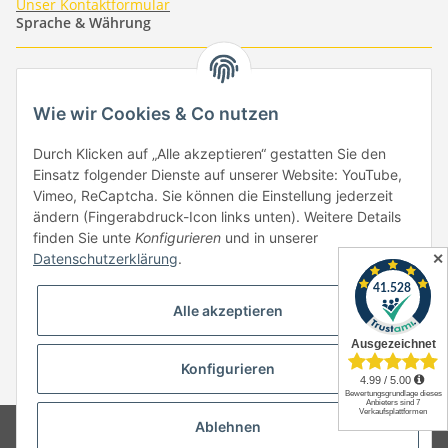
Unser Kontaktformular
Sprache & Währung
-
-
-
-
EUR
-
GBP
-
USD
-
CHF
Wie wir Cookies & Co nutzen
Händlerbund
Durch Klicken auf „Alle akzeptieren“ gestatten Sie den
Einsatz folgender Dienste auf unserer Website: YouTube,
Vimeo, ReCaptcha. Sie können die Einstellung jederzeit
ändern (Fingerabdruck-Icon links unten). Weitere Details
finden Sie unte
Konfigurieren
und in unserer
✕
Datenschutzerklärung
.
Vertrag widerrufen
Alle akzeptieren
Konfigurieren
* Alle Preise inkl. gesetzlicher USt., zzgl.
Versand
Ablehnen
© Copyright by Paper-Media - (2006-2026)
Design & Motivpapier -
Qualitätsprodukte Made in Germany